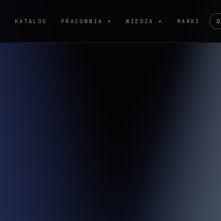
P
KATALOG
PRACOWNIA ▾
WIEDZA ▾
MARKI