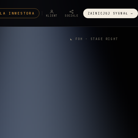
DLA INWESTORA
ZAINICJUJ SYGNAŁ →
KLIENT
SOCIALE
◣ FOH · STAGE RIGHT