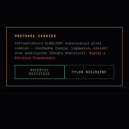
PROTOKÓŁ COOKIES
Infrastruktura ELWOLIGHT wykorzystuje pliki
cookies — niezbędne (sesja, logowanie, koszyk)
oraz analityczne (Google Analytics).
Więcej w
Polityce Prywatności
.
AKCEPTUJ
TYLKO NIEZBĘDNE
WSZYSTKIE
BIURO / MAGAZYN
KONTAKT