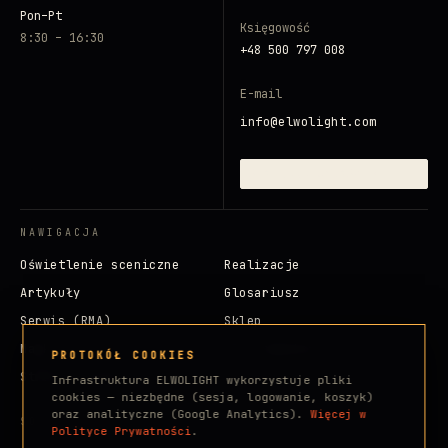
Pon–Pt
Księgowość
8:30 – 16:30
+48 500 797 008
E-mail
info@elwolight.com
ZAINICJUJ SYGNAŁ →
NAWIGACJA
Oświetlenie sceniczne
Realizacje
Artykuły
Glosariusz
Serwis (RMA)
Sklep
Marki
Dla inwestora
PROTOKÓŁ COOKIES
Strefa klienta
Infrastruktura ELWOLIGHT wykorzystuje pliki
cookies — niezbędne (sesja, logowanie, koszyk)
oraz analityczne (Google Analytics).
Więcej w
SOCIALE
Polityce Prywatności
.