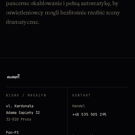
pancerne okablowanie i pełną automatykę, by
oświetleniowcy mogli bezlitośnie rzeźbić sceny
dramatyczne.
BIURO / MAGAZYN
KONTAKT
ul. Kardynała
Handel
Adama Sapiehy 32
+48 535 505 295
32-010 Prusy
Pon–Pt