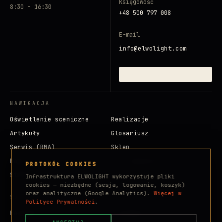
Księgowość
8:30 – 16:30
+48 500 797 008
E-mail
info@elwolight.com
ZAINICJUJ SYGNAŁ →
NAWIGACJA
Oświetlenie sceniczne
Realizacje
Artykuły
Glosariusz
Serwis (RMA)
Sklep
Marki
Dla inwestora
PROTOKÓŁ COOKIES
Strefa klienta
Infrastruktura ELWOLIGHT wykorzystuje pliki
cookies — niezbędne (sesja, logowanie, koszyk)
oraz analityczne (Google Analytics).
Więcej w
SOCIALE
Polityce Prywatności
.
Facebook
Instagram