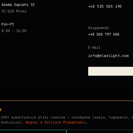
Adama Sapiehy 32
+48 535 505 295
32-010 Prusy
Pon–Pt
Księgowość
8:30 – 16:30
+48 500 797 008
E-mail
info@elwolight.com
ZAINICJUJ SYGNAŁ →
S
LIGHT wykorzystuje pliki cookies — niezbędne (sesja, logowanie, 
e Analytics).
Więcej w Polityce Prywatności
.