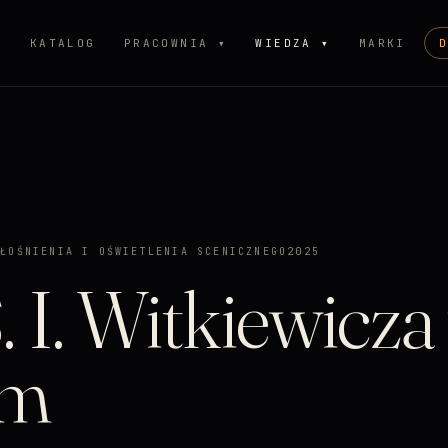
P
KATALOG
PRACOWNIA ▾
WIEDZA ▾
MARKI
GŁOŚNIENIA I OŚWIETLENIA SCENICZNEGO
2025
. I. Witkiewicza
em