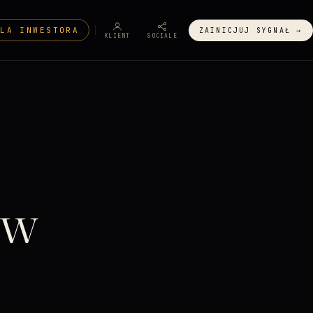
DLA INWESTORA
ZAINICJUJ SYGNAŁ →
KLIENT
SOCIALE
 w