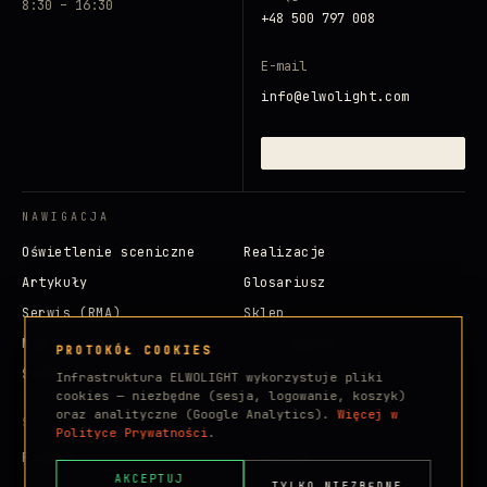
8:30 – 16:30
+48 500 797 008
E-mail
info@elwolight.com
ZAINICJUJ SYGNAŁ →
NAWIGACJA
Oświetlenie sceniczne
Realizacje
Artykuły
Glosariusz
Serwis (RMA)
Sklep
Marki
Dla inwestora
PROTOKÓŁ COOKIES
Strefa klienta
Infrastruktura ELWOLIGHT wykorzystuje pliki
cookies — niezbędne (sesja, logowanie, koszyk)
oraz analityczne (Google Analytics).
Więcej w
SOCIALE
Polityce Prywatności
.
Facebook
Instagram
AKCEPTUJ
TYLKO NIEZBĘDNE