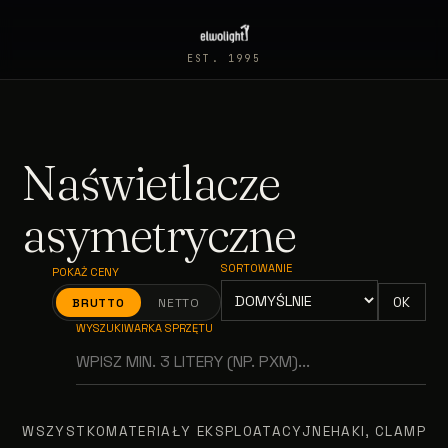
EST. 1995
Naświetlacze
asymetryczne
SORTOWANIE
POKAŻ CENY
OK
BRUTTO
NETTO
WYSZUKIWARKA SPRZĘTU
WSZYSTKO
MATERIAŁY EKSPLOATACYJNE
HAKI, CLAMPY, 