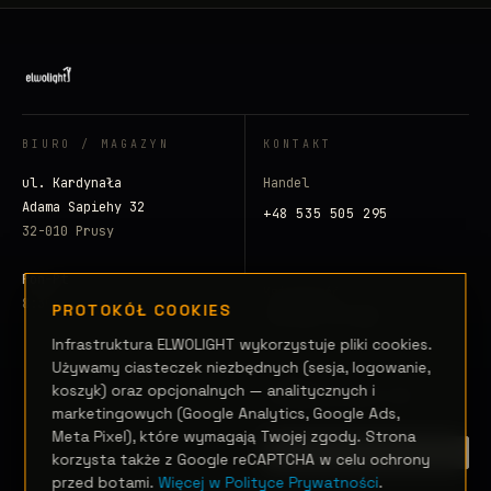
BIURO / MAGAZYN
KONTAKT
ul. Kardynała
Handel
Adama Sapiehy 32
+48 535 505 295
32-010 Prusy
Pon–Pt
Księgowość
8:30 – 16:30
PROTOKÓŁ COOKIES
+48 500 797 008
Infrastruktura ELWOLIGHT wykorzystuje pliki cookies.
E-mail
Używamy ciasteczek niezbędnych (sesja, logowanie,
koszyk) oraz opcjonalnych — analitycznych i
info@elwolight.com
marketingowych (Google Analytics, Google Ads,
Meta Pixel), które wymagają Twojej zgody. Strona
ZAINICJUJ SYGNAŁ →
korzysta także z Google reCAPTCHA w celu ochrony
przed botami.
Więcej w Polityce Prywatności
.