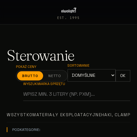
EST. 1995
Sterowanie
SORTOWANIE
POKAŻ CENY
OK
BRUTTO
NETTO
WYSZUKIWARKA SPRZĘTU
WSZYSTKO
MATERIAŁY EKSPLOATACYJNE
HAKI, CLAMPY, 
PODKATEGORIE: