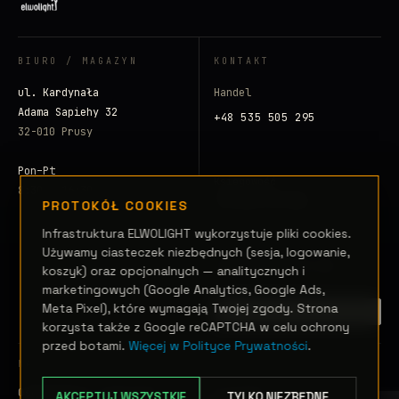
BIURO / MAGAZYN
KONTAKT
ul. Kardynała
Handel
Adama Sapiehy 32
+48 535 505 295
32-010 Prusy
Pon–Pt
Księgowość
8:30 – 16:30
+48 500 797 008
PROTOKÓŁ COOKIES
Infrastruktura ELWOLIGHT wykorzystuje pliki cookies.
E-mail
Używamy ciasteczek niezbędnych (sesja, logowanie,
info@elwolight.com
koszyk) oraz opcjonalnych — analitycznych i
marketingowych (Google Analytics, Google Ads,
Meta Pixel), które wymagają Twojej zgody. Strona
ZAINICJUJ SYGNAŁ →
korzysta także z Google reCAPTCHA w celu ochrony
przed botami.
Więcej w Polityce Prywatności
.
NAWIGACJA
Oświetlenie sceniczne
Realizacje
AKCEPTUJ WSZYSTKIE
TYLKO NIEZBĘDNE