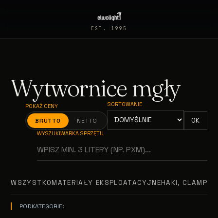
EST. 1995
Wytwornice mgły
SORTOWANIE
POKAŻ CENY
OK
BRUTTO
NETTO
WYSZUKIWARKA SPRZĘTU
WSZYSTKO
MATERIAŁY EKSPLOATACYJNE
HAKI, CLAMPY, 
PODKATEGORIE: