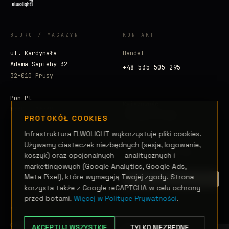
BIURO / MAGAZYN
KONTAKT
ul. Kardynała
Handel
Adama Sapiehy 32
+48 535 505 295
32-010 Prusy
Pon–Pt
Księgowość
8:30 – 16:30
+48 500 797 008
PROTOKÓŁ COOKIES
Infrastruktura ELWOLIGHT wykorzystuje pliki cookies.
E-mail
Używamy ciasteczek niezbędnych (sesja, logowanie,
info@elwolight.com
koszyk) oraz opcjonalnych — analitycznych i
marketingowych (Google Analytics, Google Ads,
Meta Pixel), które wymagają Twojej zgody. Strona
ZAINICJUJ SYGNAŁ →
korzysta także z Google reCAPTCHA w celu ochrony
przed botami.
Więcej w Polityce Prywatności
.
NAWIGACJA
Oświetlenie sceniczne
Realizacje
AKCEPTUJ WSZYSTKIE
TYLKO NIEZBĘDNE