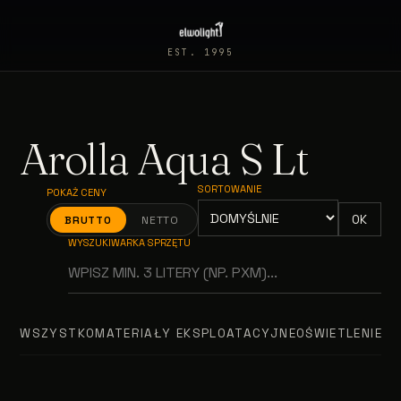
EST. 1995
Arolla Aqua S Lt
SORTOWANIE
POKAŻ CENY
OK
BRUTTO
NETTO
WYSZUKIWARKA SPRZĘTU
WSZYSTKO
MATERIAŁY EKSPLOATACYJNE
OŚWIETLENIE T