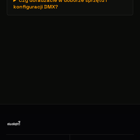
Czy doradzacie w doborze sprzętu i
konfiguracji DMX?