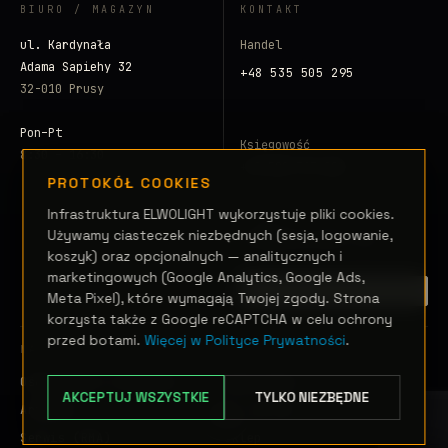
BIURO / MAGAZYN
KONTAKT
ul. Kardynała
Handel
Adama Sapiehy 32
+48 535 505 295
32-010 Prusy
Pon–Pt
Księgowość
8:30 – 16:30
+48 500 797 008
PROTOKÓŁ COOKIES
E-mail
Infrastruktura ELWOLIGHT wykorzystuje pliki cookies.
Używamy ciasteczek niezbędnych (sesja, logowanie,
info@elwolight.com
koszyk) oraz opcjonalnych — analitycznych i
marketingowych (Google Analytics, Google Ads,
ZAINICJUJ SYGNAŁ →
Meta Pixel), które wymagają Twojej zgody. Strona
korzysta także z Google reCAPTCHA w celu ochrony
przed botami.
Więcej w Polityce Prywatności
.
NAWIGACJA
Oświetlenie sceniczne
Realizacje
AKCEPTUJ WSZYSTKIE
TYLKO NIEZBĘDNE
Artykuły
Glosariusz
Serwis (RMA)
Sklep