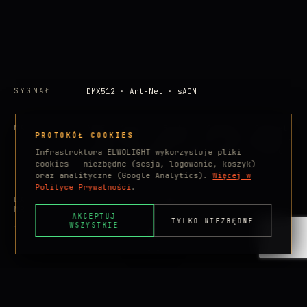
SYGNAŁ
DMX512 · Art-Net · sACN
MARKI
ACME · Ayrton · Briteq · Chamsys · Chauvet
PROTOKÓŁ COOKIES
· Clay Paky · Elation · ETC · MA Lighting ·
Martin · Prolights · PXM · Robe — i wielu
Infrastruktura ELWOLIGHT wykorzystuje pliki
innych
cookies — niezbędne (sesja, logowanie, koszyk)
oraz analityczne (Google Analytics).
Więcej w
Polityce Prywatności
.
LATA W
30 — od 1995. Kraków, Polska.
MROKU
AKCEPTUJ
TYLKO NIEZBĘDNE
WSZYSTKIE