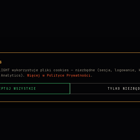
S
LIGHT wykorzystuje pliki cookies — niezbędne (sesja, logowanie, 
e Analytics).
Więcej w Polityce Prywatności
.
EPTUJ WSZYSTKIE
TYLKO NIEZBĘ