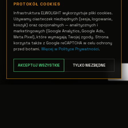
PROTOKÓŁ COOKIES
Infrastruktura ELWOLIGHT wykorzystuje pliki cookies.
Używamy ciasteczek niezbędnych (sesja, logowanie,
koszyk) oraz opcjonalnych — analitycznych i
marketingowych (Google Analytics, Google Ads,
Meta Pixel), które wymagają Twojej zgody. Strona
korzysta także z Google reCAPTCHA w celu ochrony
przed botami.
Więcej w Polityce Prywatności
.
AKCEPTUJ WSZYSTKIE
TYLKO NIEZBĘDNE
TRANSFER:
0 szt.
WARTOŚĆ:
PODGLĄD
0,00 PLN
ODRZUĆ
PRZEJDŹ DO KASY