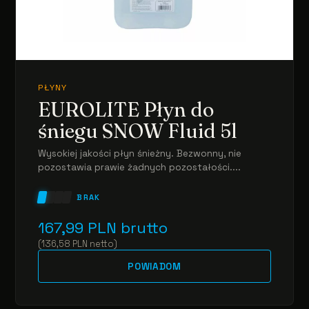
PŁYNY
EUROLITE Płyn do
śniegu SNOW Fluid 5l
Wysokiej jakości płyn śnieżny. Bezwonny, nie
pozostawia prawie żadnych pozostałości....
BRAK
167,99
PLN
brutto
(
136,58
PLN
netto
)
POWIADOM