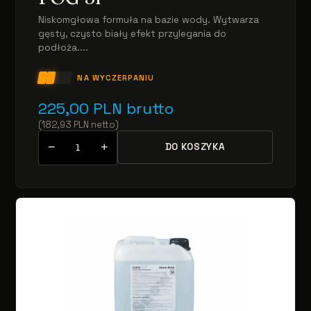
Niskomgłowa formuła na bazie wody. Wytwarza
gęsty, czysto biały efekt przylegania do
podłoża....
NA WYCZERPANIU
225,00
PLN
brutto
(
182,93
PLN
netto
)
−
+
DO KOSZYKA