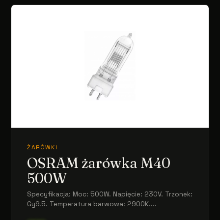
ŻARÓWKI
OSRAM żarówka M40
500W
Specyfikacja: Moc: 500W. Napięcie: 230V. Trzonek:
Gy9,5. Temperatura barwowa: 2900K....