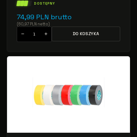
DOSTĘPNY
74,99
PLN
brutto
(
60,97
PLN
netto
)
−
+
DO KOSZYKA