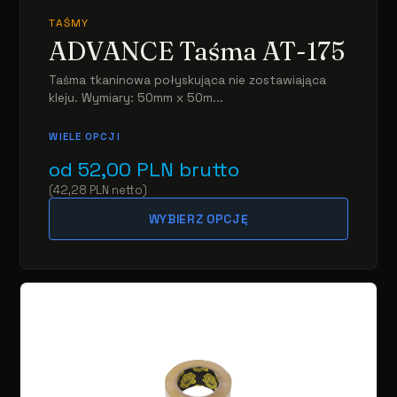
TAŚMY
ADVANCE Taśma AT-175
Taśma tkaninowa połyskująca nie zostawiająca
kleju. Wymiary: 50mm x 50m...
WIELE OPCJI
od
52,00
PLN
brutto
(
42,28
PLN
netto
)
WYBIERZ OPCJĘ