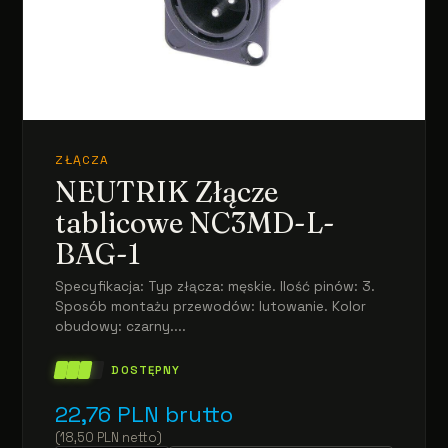
ZŁĄCZA
NEUTRIK Złącze
tablicowe NC3MD-L-
BAG-1
Specyfikacja: Typ złącza: męskie. Ilość pinów: 3.
Sposób montażu przewodów: lutowanie. Kolor
obudowy: czarny....
DOSTĘPNY
22,76
PLN
brutto
(
18,50
PLN
netto
)