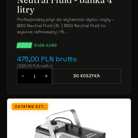
litry
Profesjonalny płyn do wytwornic dymu i mgły –
MDG Neutral Fluid (4l. ) MDG Neutral Fluid to
wysoce rafinowany i fil...
DUŻA ILOŚĆ
475,00
PLN
brutto
(
386,18
PLN
netto
)
−
+
DO KOSZYKA
OSTATNIE SZT.