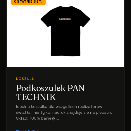
OSTATNIE SZT.
KOSZULKI
Podkoszulek PAN
TECHNIK
Idealna koszulka dla wszystkich realizatorów
światła i nie tylko, nadruk znajduje się na plecach.
Skład: 100% bawe�...