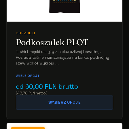
KOSZULKI
Podkoszulek PLOT
T-shirt męski uszyty z niekurczliwej bawełny.
Posiada taśmę wzmacniającą na karku, podwójny
szew wokół wykroju ...
WIELE OPCJI
od
60,00
PLN
brutto
(
48,78
PLN
netto
)
WYBIERZ OPCJĘ