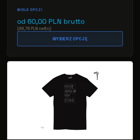
WIELE OPCJI
od
60,00
PLN
brutto
(
48,78
PLN
netto
)
WYBIERZ OPCJĘ