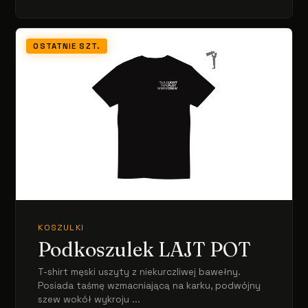
OSTATNIE SZT.
KOSZULKI
Podkoszulek LAJT POT
T-shirt męski uszyty z niekurczliwej bawełny.
Posiada taśmę wzmacniającą na karku, podwójny
szew wokół wykroju ...