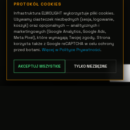
PROTOKÓŁ COOKIES
Infrastruktura ELWOLIGHT wykorzystuje pliki cookies.
Używamy ciasteczek niezbędnych (sesja, logowanie,
koszyk) oraz opcjonalnych — analitycznych i
marketingowych (Google Analytics, Google Ads,
Meta Pixel), które wymagają Twojej zgody. Strona
korzysta także z Google reCAPTCHA w celu ochrony
przed botami.
Więcej w Polityce Prywatności
.
AKCEPTUJ WSZYSTKIE
TYLKO NIEZBĘDNE
TRANSFER:
0 szt.
WARTOŚĆ:
PODGLĄD
0,00 PLN
ODRZUĆ
PRZEJDŹ DO KASY