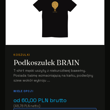
KOSZULKI
Podkoszulek BRAIN
T-shirt męski uszyty z niekurczliwej bawełny.
Posiada taśmę wzmacniającą na karku, podwójny
szew wokół wykroju ...
WIELE OPCJI
od
60,00
PLN
brutto
(
48,78
PLN
netto
)