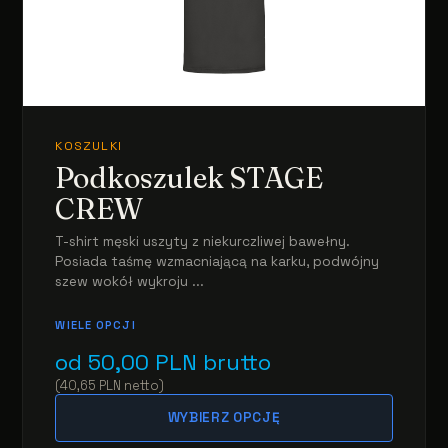
KOSZULKI
Podkoszulek STAGE
CREW
T-shirt męski uszyty z niekurczliwej bawełny.
Posiada taśmę wzmacniającą na karku, podwójny
szew wokół wykroju ...
WIELE OPCJI
od
50,00
PLN
brutto
(
40,65
PLN
netto
)
WYBIERZ OPCJĘ