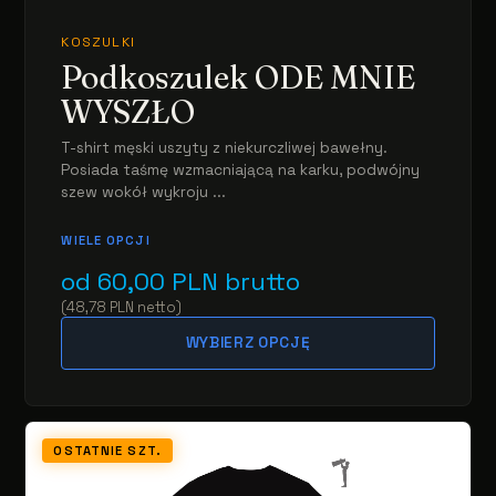
KOSZULKI
Podkoszulek ODE MNIE
WYSZŁO
T-shirt męski uszyty z niekurczliwej bawełny.
Posiada taśmę wzmacniającą na karku, podwójny
szew wokół wykroju ...
WIELE OPCJI
od
60,00
PLN
brutto
(
48,78
PLN
netto
)
WYBIERZ OPCJĘ
OSTATNIE SZT.