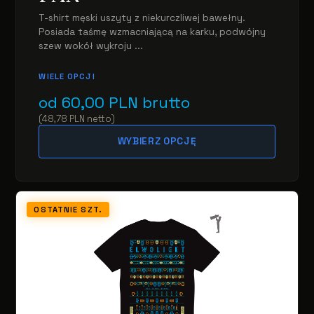
T-shirt męski uszyty z niekurczliwej bawełny.
Posiada taśmę wzmacniającą na karku, podwójny
szew wokół wykroju ...
WIELE OPCJI
od
60,00
PLN
brutto
(
48,78
PLN
netto
)
WYBIERZ OPCJĘ
OSTATNIE SZT.