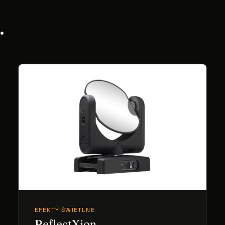
.
EFEKTY ŚWIETLNE
ReflectXion