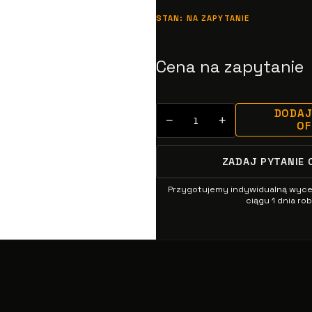
STAN: NA ZAPYTANIE
Cena na zapytanie
DODAJ
−
+
O
ZADAJ PYTANIE 
Przygotujemy indywidualną wyc
ciągu 1 dnia r