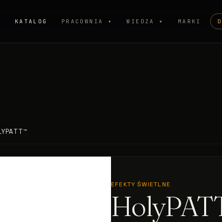
P
KATALOG
PRACOWNIA ▾
WIEDZA ▾
MARKI
LYPATT™
EFEKTY ŚWIETLNE
HolyPA