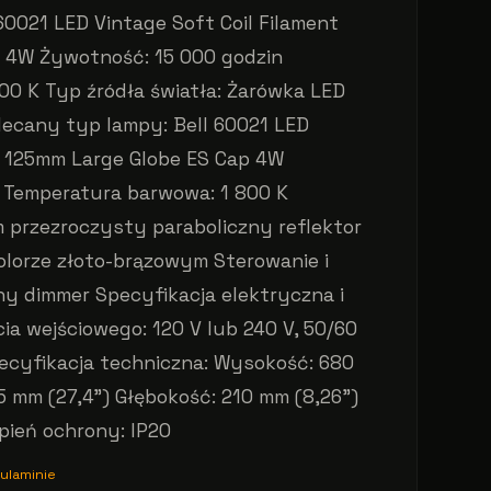
60021 LED Vintage Soft Coil Filament
 4W Żywotność: 15 000 godzin
00 K Typ źródła światła: Żarówka LED
lecany typ lampy: Bell 60021 LED
t 125mm Large Globe ES Cap 4W
 Temperatura barwowa: 1 800 K
przezroczysty paraboliczny reflektor
olorze złoto-brązowym Sterowanie i
y dimmer Specyfikacja elektryczna i
ia wejściowego: 120 V lub 240 V, 50/60
pecyfikacja techniczna: Wysokość: 680
5 mm (27,4”) Głębokość: 210 mm (8,26”)
opień ochrony: IP20
ulaminie