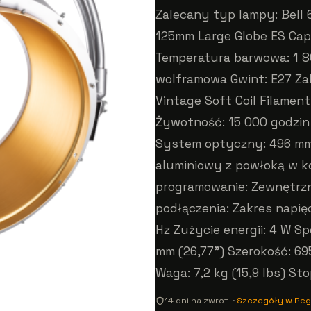
Zalecany typ lampy: Bell 
125mm Large Globe ES Cap
Temperatura barwowa: 1 8
wolframowa Gwint: E27 Za
Vintage Soft Coil Filamen
Żywotność: 15 000 godzin
System optyczny: 496 mm 
aluminiowy z powłoką w k
programowanie: Zewnętrzn
podłączenia: Zakres napięc
Hz Zużycie energii: 4 W S
mm (26,77”) Szerokość: 69
Waga: 7,2 kg (15,9 lbs) St
14 dni na zwrot ·
Szczegóły w Reg