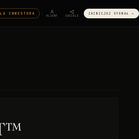
DLA INWESTORA
ZAINICJUJ SYGNAŁ →
KLIENT
SOCIALE
TT™