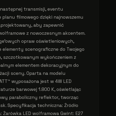
 następnej transmisji, eventu
b planu filmowego dzięki najnowszemu
Zaprojektowany, aby zapewnić
o wolframowe z nowoczesnym akcentem.
tage'owych opraw oświetleniowych,
 elementy scenograficzne do Twojego
m, szczotkowanym wykończeniem z
dealnym elementem dekoracyjnym do
żacji sceny. Oparta na modelu
PATT™ wyposażona jest w 4W LED
raturze barwowej 1.800 K, oświetlając
wy paraboliczny reflektor, tworząc
sk. Specyfikacja techniczna: Źródło
ła: Żarówka LED wolframowa Gwint: E27