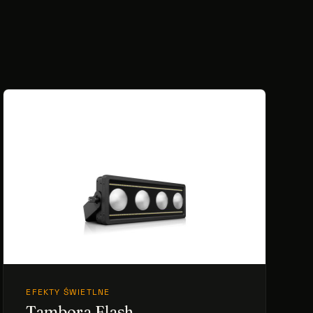
EFEKTY ŚWIETLNE
Tambora Flash