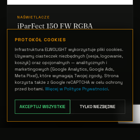
NAŚWIETLACZE
iParFect 150 FW RGBA
PROTOKÓŁ COOKIES
Zapytanie
Infrastruktura ELWOLIGHT wykorzystuje pliki cookies.
Używamy ciasteczek niezbędnych (sesja, logowanie,
OPCJE
koszyk) oraz opcjonalnych — analitycznych i
marketingowych (Google Analytics, Google Ads,
Meta Pixel), które wymagają Twojej zgody. Strona
korzysta także z Google reCAPTCHA w celu ochrony
przed botami.
Więcej w Polityce Prywatności
.
AKCEPTUJ WSZYSTKIE
TYLKO NIEZBĘDNE
TRANSFER:
0 szt.
WARTOŚĆ: