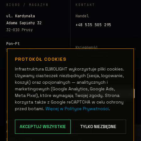
BIURO / MAGAZYN
KONTAKT
ul. Kardynała
Handel
Adama Sapiehy 32
+48 535 505 295
32-010 Prusy
Pon–Pt
Księgowość
8:30 – 16:30
+48 500 797 008
PROTOKÓŁ COOKIES
E-mail
Infrastruktura ELWOLIGHT wykorzystuje pliki cookies.
Używamy ciasteczek niezbędnych (sesja, logowanie,
info@elwolight.com
koszyk) oraz opcjonalnych — analitycznych i
marketingowych (Google Analytics, Google Ads,
ZAINICJUJ SYGNAŁ →
Meta Pixel), które wymagają Twojej zgody. Strona
korzysta także z Google reCAPTCHA w celu ochrony
przed botami.
Więcej w Polityce Prywatności
.
NAWIGACJA
Oświetlenie sceniczne
Realizacje
AKCEPTUJ WSZYSTKIE
TYLKO NIEZBĘDNE
Artykuły
Glosariusz
Serwis (RMA)
Sklep