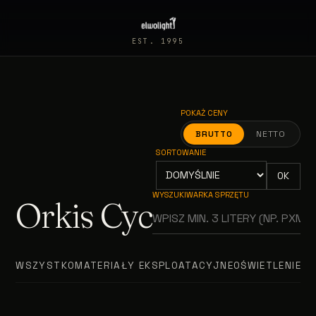
EST. 1995
POKAŻ CENY
BRUTTO
NETTO
SORTOWANIE
OK
WYSZUKIWARKA SPRZĘTU
Orkis Cyc
WSZYSTKO
MATERIAŁY EKSPLOATACYJNE
OŚWIETLENIE T