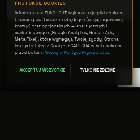
PROTOKÓŁ COOKIES
Infrastruktura ELWOLIGHT wykorzystuje pliki cookies.
Używamy ciasteczek niezbędnych (sesja, logowanie,
koszyk) oraz opcjonalnych — analitycznych i
OŚWIETLENIE ARCHITEKTONICZNE
marketingowych (Google Analytics, Google Ads,
ArcShine M9FC
Meta Pixel), które wymagają Twojej zgody. Strona
korzysta także z Google reCAPTCHA w celu ochrony
przed botami.
Więcej w Polityce Prywatności
.
Zapytanie
AKCEPTUJ WSZYSTKIE
TYLKO NIEZBĘDNE
OPCJE
TRANSFER:
0 szt.
WARTOŚĆ:
PODGLĄD
0,00 PLN
ODRZUĆ
PRZEJDŹ DO KASY