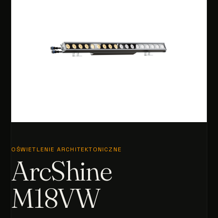
OŚWIETLENIE ARCHITEKTONICZNE
ArcShine
M18VW