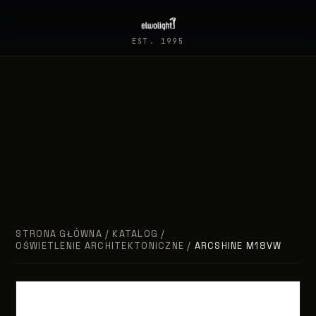
EST. 1995
STRONA GŁÓWNA
/
KATALOG
/
OŚWIETLENIE ARCHITEKTONICZNE
/
ARCSHINE M18VW