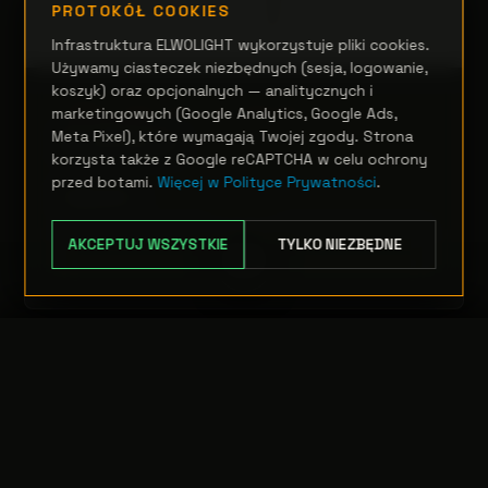
PROTOKÓŁ COOKIES
Infrastruktura ELWOLIGHT wykorzystuje pliki cookies.
Używamy ciasteczek niezbędnych (sesja, logowanie,
koszyk) oraz opcjonalnych — analitycznych i
OŚWIETLENIE ARCHITEKTONICZNE
marketingowych (Google Analytics, Google Ads,
ArcPoint 1
Meta Pixel), które wymagają Twojej zgody. Strona
korzysta także z Google reCAPTCHA w celu ochrony
przed botami.
Więcej w Polityce Prywatności
.
Zapytanie
AKCEPTUJ WSZYSTKIE
TYLKO NIEZBĘDNE
OPCJE
TRANSFER:
0 szt.
WARTOŚĆ:
PODGLĄD
0,00 PLN
ODRZUĆ
PRZEJDŹ DO KASY