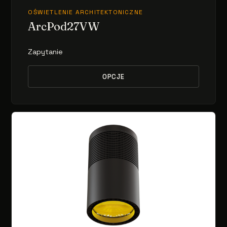
OŚWIETLENIE ARCHITEKTONICZNE
ArcPod27VW
Zapytanie
OPCJE