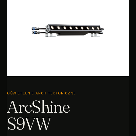
OŚWIETLENIE ARCHITEKTONICZNE
ArcShine
S9VW