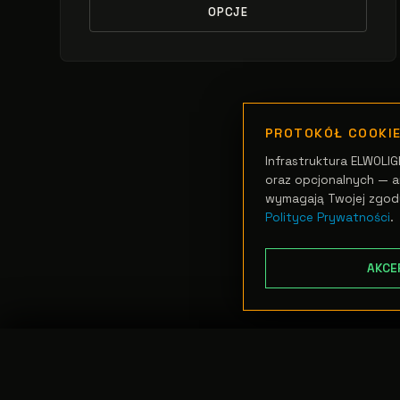
OPCJE
PROTOKÓŁ COOKI
Infrastruktura ELWOLIG
oraz opcjonalnych — an
wymagają Twojej zgod
Polityce Prywatności
.
AKCE
TRANSFER:
0 szt.
//
WARTOŚĆ:
0,00 PLN
PODGLĄD