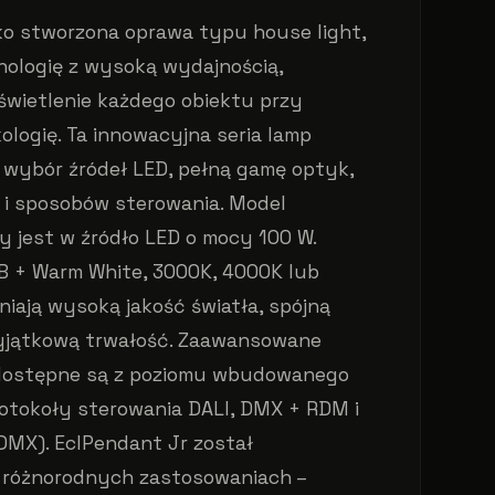
ko stworzona oprawa typu house light,
ologię z wysoką wydajnością,
świetlenie każdego obiektu przy
ologię. Ta innowacyjna seria lamp
 wybór źródeł LED, pełną gamę optyk,
 i sposobów sterowania. Model
 jest w źródło LED o mocy 100 W.
B + Warm White, 3000K, 4000K lub
iają wysoką jakość światła, spójną
yjątkową trwałość. Zaawansowane
dostępne są z poziomu wbudowanego
rotokoły sterowania DALI, DMX + RDM i
MX). EclPendant Jr został
 różnorodnych zastosowaniach –