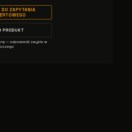
 DO ZAPYTANIA
FERTOWEGO
O PRODUKT
enę — odpowiedź zwykle w
oboczego