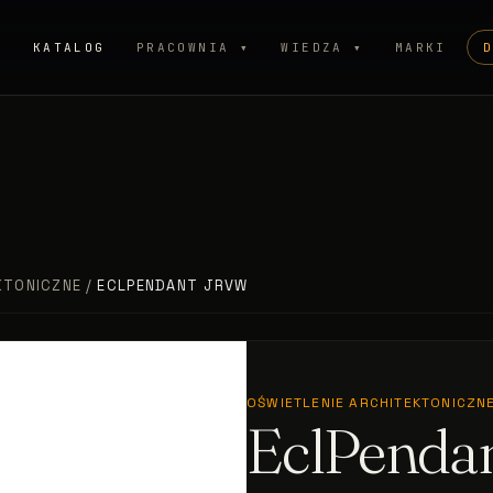
P
KATALOG
PRACOWNIA ▾
WIEDZA ▾
MARKI
KTONICZNE
/
ECLPENDANT JRVW
OŚWIETLENIE ARCHITEKTONICZN
EclPenda