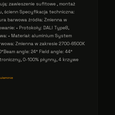
ją: zawieszenie sufitowe , montaż
, ścienn Specyfikacja techniczna:
tura barwowa źródła: Zmienna w
wanie: • Protokoły: DALI Type8,
: • Materiał: aluminium System
arwowa: Zmienna w zakresie 2700-6500K
0°Beam angle: 24° Field angle: 44°
ektroniczny, 0-100% płynny, 4 krzywe
ulaminie