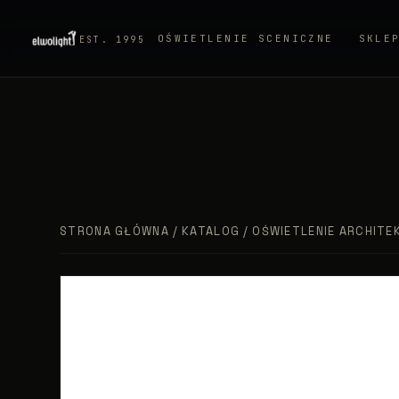
OŚWIETLENIE SCENICZNE
SKLE
EST. 1995
STRONA GŁÓWNA
/
KATALOG
/
OŚWIETLENIE ARCHITE