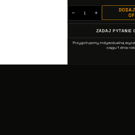
DODAJ
−
+
O
ZADAJ PYTANIE 
Przygotujemy indywidualną wyc
ciągu 1 dnia r