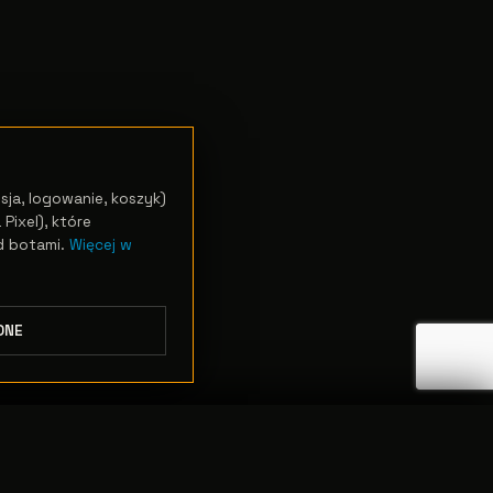
sja, logowanie, koszyk)
Pixel), które
d botami.
Więcej w
DNE
ODRZUĆ
PRZEJDŹ DO KASY