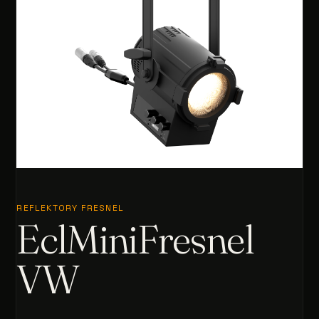
REFLEKTORY FRESNEL
EclMiniFresnel
VW