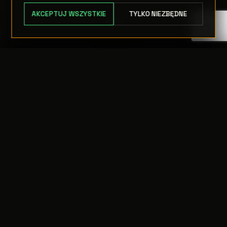
AKCEPTUJ WSZYSTKIE
TYLKO NIEZBĘDNE
TRANSFER:
0 szt.
WARTOŚĆ:
PODGLĄD
0,00 PLN
ODRZUĆ
PRZEJDŹ DO KASY