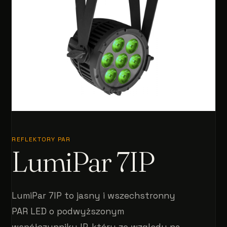
REFLEKTORY PAR
LumiPar 7IP
LumiPar 7IP to jasny i wszechstronny
PAR LED o podwyższonym
współczynniku IP, który ze względu na