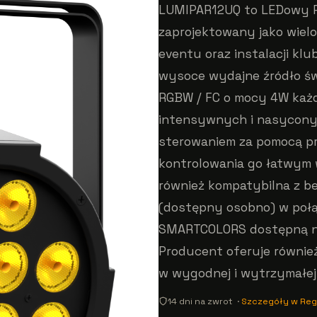
LUMIPAR12UQ to LEDowy P
zaprojektowany jako wiel
eventu oraz instalacji kl
wysoce wydajne źródło ś
RGBW / FC o mocy 4W każd
intensywnych i nasyconyc
sterowaniem za pomocą pr
kontrolowania go łatwym w
również kompatybilna z b
(dostępny osobno) w połącz
SMARTCOLORS dostępną na
Producent oferuje równi
w wygodnej i wytrzymałej
14 dni na zwrot ·
Szczegóły w Reg