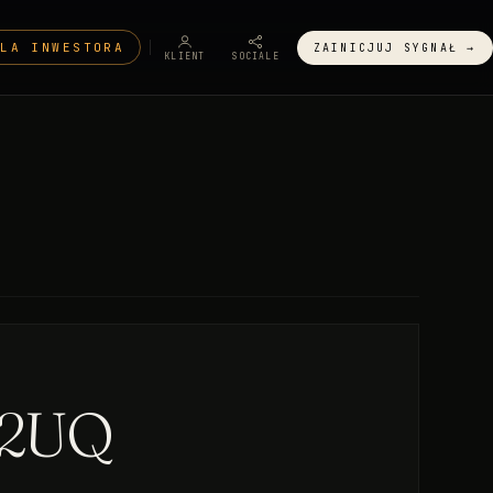
DLA INWESTORA
ZAINICJUJ SYGNAŁ →
KLIENT
SOCIALE
12UQ