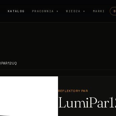
P
KATALOG
PRACOWNIA ▾
WIEDZA ▾
MARKI
IPAR12UQ
REFLEKTORY PAR
LumiPar