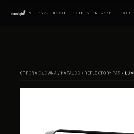
OŚWIETLENIE SCENICZNE
SKLE
EST. 1995
STRONA GŁÓWNA
/
KATALOG
/
REFLEKTORY PAR
/
LUM