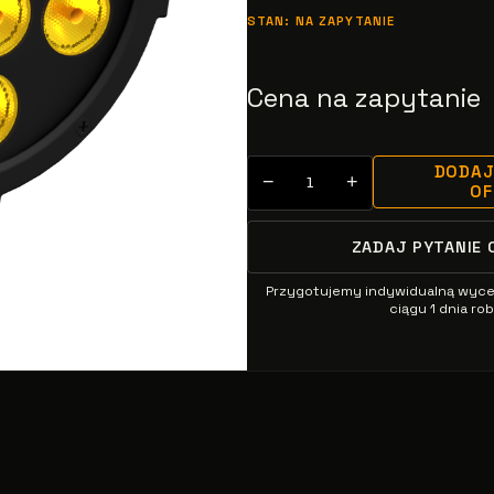
STAN: NA ZAPYTANIE
Cena na zapytanie
DODAJ
−
+
O
ZADAJ PYTANIE 
Przygotujemy indywidualną wyc
ciągu 1 dnia r