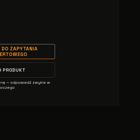
 DO ZAPYTANIA
FERTOWEGO
O PRODUKT
enę — odpowiedź zwykle w
oboczego