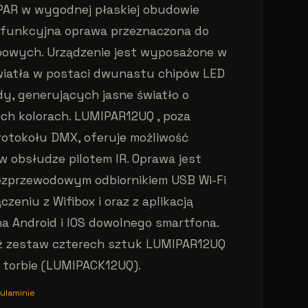
AR w wygodnej płaskiej obudowie
ofunkcyjna oprawa przeznaczona do
ubowych. Urządzenie jest wyposażone w
wiatła w postaci dwunastu chipów LED
y, generujących jasne światło o
h kolorach. LUMIPAR12UQ , poza
otokołu DMX, oferuje możliwość
 obsłudze pilotem IR. Oprawa jest
ezprzewodowym odbiornikiem USB Wi-Fi
eniu z Wifibox i oraz z aplikacją
 Android i IOS dowolnego smartfona.
eż zestaw czterech sztuk LUMIPAR12UQ
 torbie (LUMIPACK12UQ).
ulaminie