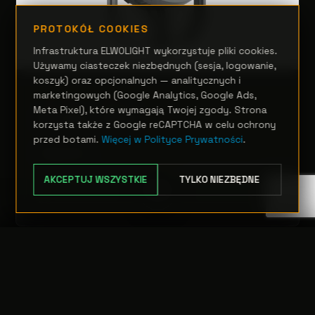
PROTOKÓŁ COOKIES
Infrastruktura ELWOLIGHT wykorzystuje pliki cookies.
Używamy ciasteczek niezbędnych (sesja, logowanie,
koszyk) oraz opcjonalnych — analitycznych i
marketingowych (Google Analytics, Google Ads,
REFLEKTORY SPOT
Meta Pixel), które wymagają Twojej zgody. Strona
ArcSpot MFC
korzysta także z Google reCAPTCHA w celu ochrony
przed botami.
Więcej w Polityce Prywatności
.
Zapytanie
AKCEPTUJ WSZYSTKIE
TYLKO NIEZBĘDNE
OPCJE
TRANSFER:
0 szt.
WARTOŚĆ:
PODGLĄD
0,00 PLN
ODRZUĆ
PRZEJDŹ DO KASY