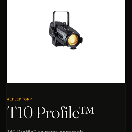
REFLEKTORY
T10 Profile™
T10 Profile™ to nowa generacja