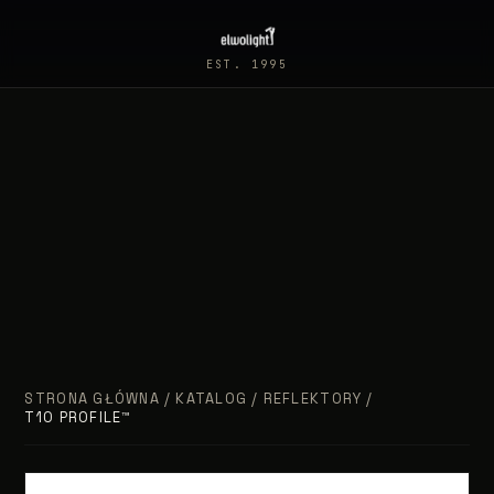
EST. 1995
STRONA GŁÓWNA
/
KATALOG
/
REFLEKTORY
/
T10 PROFILE™