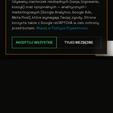
Używamy ciasteczek niezbędnych (sesja, logowanie,
koszyk) oraz opcjonalnych — analitycznych i
RUCHOME GŁOWY PROFILOWE
marketingowych (Google Analytics, Google Ads,
AstraProfile600IP
Meta Pixel), które wymagają Twojej zgody. Strona
korzysta także z Google reCAPTCHA w celu ochrony
Zapytanie
przed botami.
Więcej w Polityce Prywatności
.
OPCJE
AKCEPTUJ WSZYSTKIE
TYLKO NIEZBĘDNE
TRANSFER:
0 szt.
WARTOŚĆ:
PODGLĄD
0,00 PLN
ODRZUĆ
PRZEJDŹ DO KASY