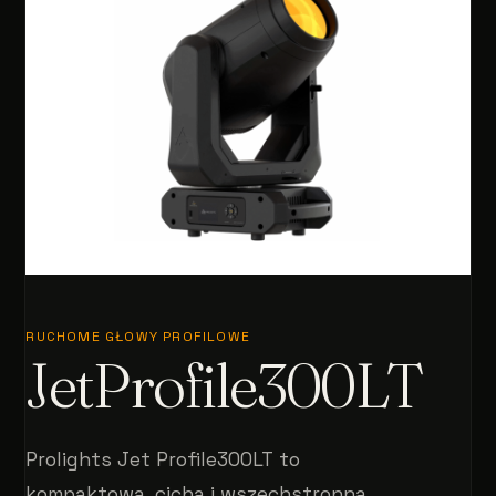
RUCHOME GŁOWY PROFILOWE
JetProfile300LT
Prolights Jet Profile300LT to
kompaktowa, cicha i wszechstronna