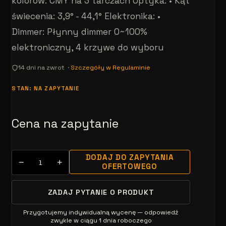
kolorów: CMY na 3 tarczach Optyka: • Kąt
świecenia: 3,9° - 44,1° Elektronika: •
Dimmer: Płynny dimmer 0~100%
elektroniczny, 4 krzywe do wyboru
14 dni na zwrot ·
Szczegóły w Regulaminie
STAN: NA ZAPYTANIE
Cena na zapytanie
DODAJ DO ZAPYTANIA
−
+
OFERTOWEGO
ZADAJ PYTANIE O PRODUKT
Przygotujemy indywidualną wycenę — odpowiedź
zwykle w ciągu 1 dnia roboczego