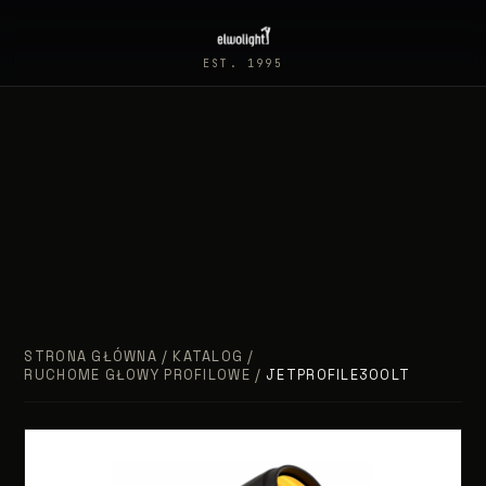
EST. 1995
STRONA GŁÓWNA
/
KATALOG
/
RUCHOME GŁOWY PROFILOWE
/
JETPROFILE300LT