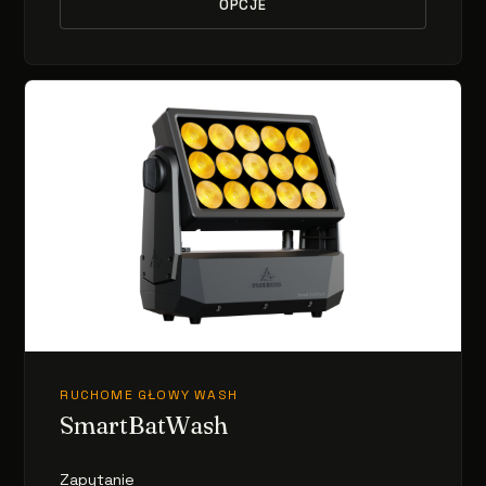
OPCJE
RUCHOME GŁOWY WASH
SmartBatWash
Zapytanie