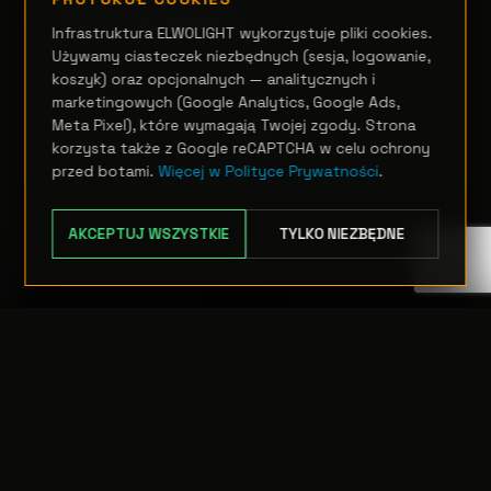
Astra Wash7Pix
Infrastruktura ELWOLIGHT wykorzystuje pliki cookies.
Używamy ciasteczek niezbędnych (sesja, logowanie,
Zapytanie
koszyk) oraz opcjonalnych — analitycznych i
marketingowych (Google Analytics, Google Ads,
Meta Pixel), które wymagają Twojej zgody. Strona
OPCJE
korzysta także z Google reCAPTCHA w celu ochrony
przed botami.
Więcej w Polityce Prywatności
.
AKCEPTUJ WSZYSTKIE
TYLKO NIEZBĘDNE
TRANSFER:
0 szt.
WARTOŚĆ:
PODGLĄD
0,00 PLN
ODRZUĆ
PRZEJDŹ DO KASY