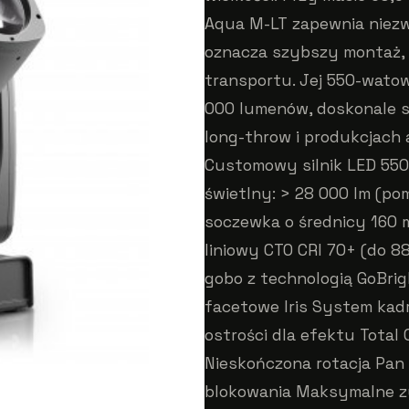
Aqua M-LT zapewnia niez
oznacza szybszy montaż, ł
transportu. Jej 550-watow
000 lumenów, doskonale s
long-throw i produkcjach 
Customowy silnik LED 550 
świetlny: > 28 000 lm (pom
soczewka o średnicy 160 m
liniowy CTO CRI 70+ (do 8
gobo z technologią GoBrig
facetowe Iris System kad
ostrości dla efektu Total C
Nieskończona rotacja Pan
blokowania Maksymalne zu