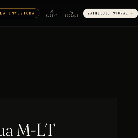
DLA INWESTORA
ZAINICJUJ SYGNAŁ →
KLIENT
SOCIALE
qua M-LT