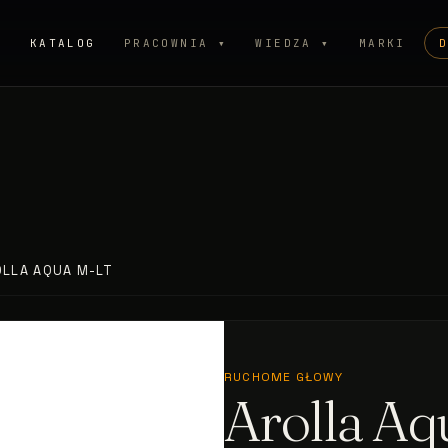
P
KATALOG
PRACOWNIA ▾
WIEDZA ▾
MARKI
OLLA AQUA M-LT
RUCHOME GŁOWY
Arolla A