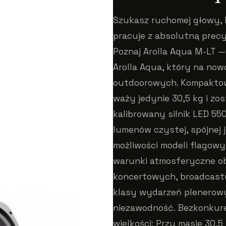
Szukasz ruchomej głowy, k
pracuje z absolutną precy
Poznaj Arolla Aqua M-LT —
Arolla Aqua, który na no
outdoorowych. Kompaktowa
waży jedynie 30,5 kg i z
kalibrowany silnik LED 55
lumenów czystej, spójnej j
możliwości modeli flagow
warunki atmosferyczne ob
koncertowych, broadcastu,
klasy wydarzeń plenerowych
niezawodność. Bezkonkure
wielkości: Przy masie 30,5