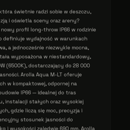
tóra świetnie radzi sobie w deszczu,
zją i oświetla sceny oraz areny?
 nowy profil long-throw IP66 w rodzinie
wo definiuje wydajność w warunkach
, a jednocześnie niezwykle mocna,
ostała wyposażona w niestandardowy,
0W (6500K), dostarczający do 28 000
asności. Arolla Aqua M-LT oferuje
ych w kompaktowej, odpornej na
udowie IP66 — idealnej do tras
 instalacji stałych oraz wysokiej
, gdzie liczą się moc, precyzja i
ncyjny stosunek jasności do
 kg i wysokości zaledwie 690 mm, Arolla