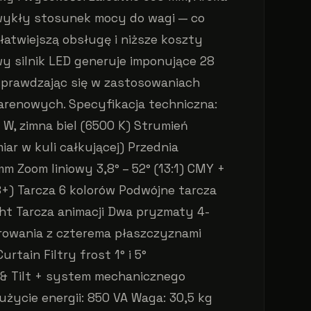
wykły stosunek mocy do wagi — co
atwiejszą obsługę i niższe koszty
y silnik LED generuje imponujące 28
prawdzając się w zastosowaniach
arenowych. Specyfikacja techniczna:
W, zimna biel (6500 K) Strumień
iar w kuli całkującej) Przednia
m Zoom liniowy 3,8° – 52° (13:1) CMY +
8+) Tarcza 6 kolorów Podwójne tarcza
ht Tarcza animacji Dwa pryzmaty 4-
rowania z czterema płaszczyznami
urtain Filtry frost 1° i 5°
 & Tilt + system mechanicznego
życie energii: 850 VA Waga: 30,5 kg