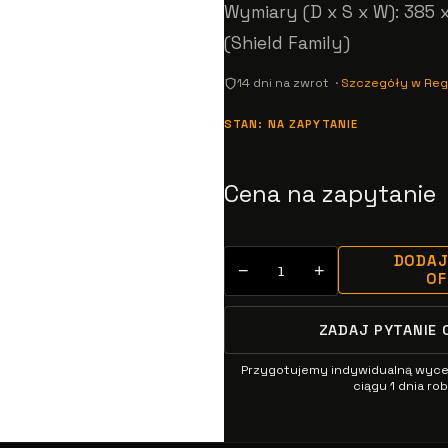
Wymiary (D x S x W): 385 
(Shield Family)
14 dni na zwrot ·
Szczegóły w Reg
STAN: NA ZAPYTANIE
Cena na zapytanie
DODAJ
−
+
O
ZADAJ PYTANIE 
Przygotujemy indywidualną wyc
ciągu 1 dnia r