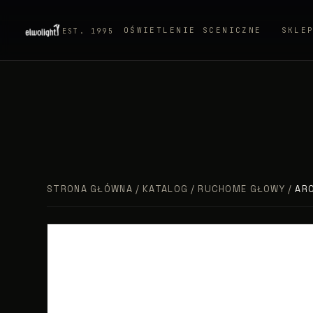
OŚWIETLENIE SCENICZNE
SKLE
EST. 1995
STRONA GŁÓWNA
/
KATALOG
/
RUCHOME GŁOWY
/
AR