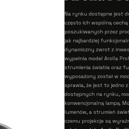
Na rynku dostępne jest d
często ich wspólną cechą 
poszukiwanych przez prod
jak najbardziej funkcjon
dynamiczny zwrot z inwest
wypełnia model Arolla Pro
strumienia światła oraz fu
wyposażony został w mocn
sprawia, że jest to jedno
dostępnych na rynku, mocn
konwencjonalną lampą. M
lumenów, a strumień świetl
czemu projekcje są wyraź