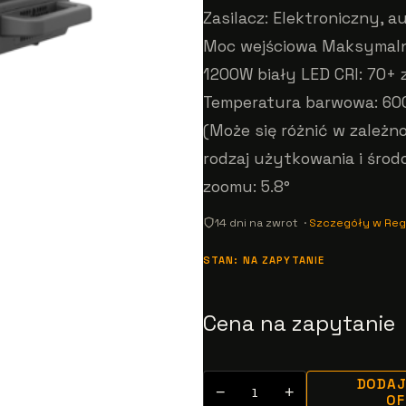
Zasilacz: Elektroniczny,
Moc wejściowa Maksymalny
1200W biały LED CRI: 70+ z
Temperatura barwowa: 60
(Może się różnić w zależn
rodzaj użytkowania i śro
zoomu: 5.8°
14 dni na zwrot ·
Szczegóły w Reg
STAN: NA ZAPYTANIE
Cena na zapytanie
DODAJ
−
+
O