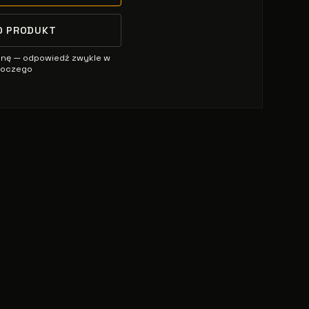
O PRODUKT
enę — odpowiedź zwykle w
oboczego