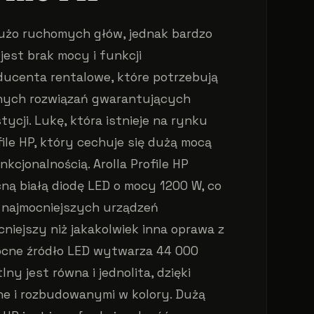
użo ruchomych głów, jednak bardzo
jest brak mocy i funkcji
ucenta rentalowe, które potrzebują
alnych rozwiązań gwarantujących
ycji. Lukę, która istnieje na rynku
file HP, który cechuje się dużą mocą
nkcjonalnością. Arolla Profile HP
ą białą diodę LED o mocy 1200 W, co
 z najmocniejszych urządzeń
iejszy niż jakakolwiek inna oprawa z
ocne źródło LED wytwarza 44 000
ny jest równa i jednolita, dzięki
ne i rozbudowanymi w kolory. Dużą