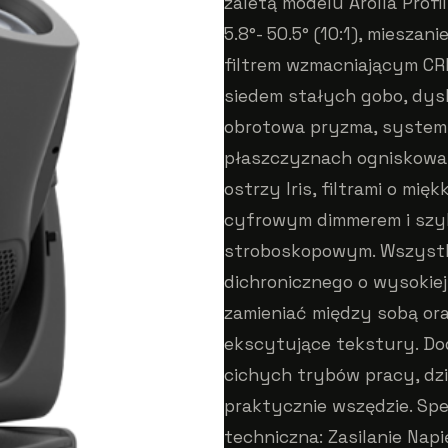
zaletą modelu Arolla Profi
5.8°- 50.5° (10:1), mieszan
filtrem wzmacniającym CRI
siedem stałych gobo, dys
obrotowa pryzma, system
płaszczyznach ogniskowa
ostrzy Iris, filtrami o mi
cyfrowym dimmerem i sz
stroboskopowym. Wszystk
dichronicznego o wysokiej 
zamieniać między sobą ora
ekscytujące tekstury. Dod
cichych trybów pracy, dz
praktycznie wszędzie. Spe
techniczna: Zasilanie Napi