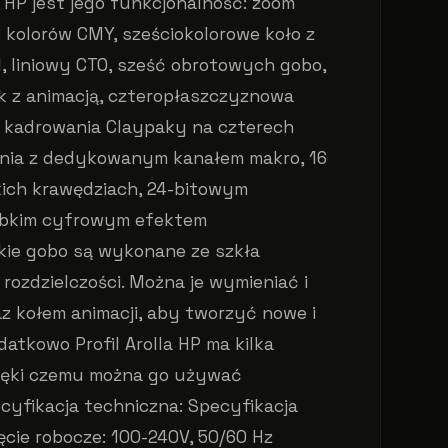
l HP jest jego funkcjonalność: zoom
ie kolorów CMY, sześciokolorowe koło z
, liniowy CTO, sześć obrotowych gobo,
k z animacją, czteropłaszczyznowa
 kadrowania Claypaky na czterech
nia z dedykowanym kanałem makro, 16
ękkich krawędziach, 24-bitowym
ybkim cyfrowym efektem
ie gobo są wykonane ze szkła
rozdzielczości. Można je wymieniać i
z kołem animacji, aby tworzyć nowe i
atkowo Profil Arolla HP ma kilka
ięki czemu można go używać
cyfikacja techniczna: Specyfikacja
ęcie robocze: 100-240V, 50/60 Hz