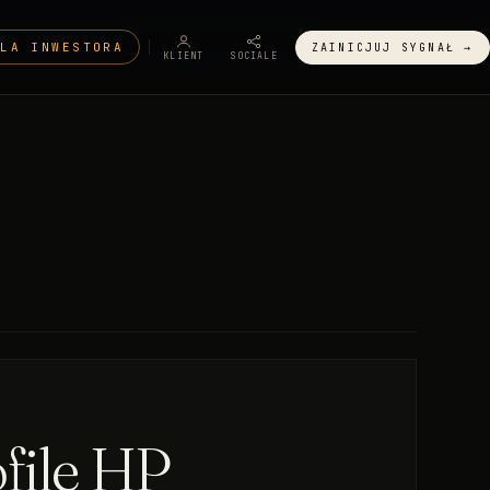
DLA INWESTORA
ZAINICJUJ SYGNAŁ →
KLIENT
SOCIALE
file HP