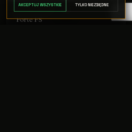
AKCEPTUJ WSZYSTKIE
TYLKO NIEZBĘDNE
RUCHOME GŁOWY
Forte FS
TRANSFER:
0 szt.
WARTOŚĆ:
Zapytanie
PODGLĄD
0,00 PLN
OPCJE
ODRZUĆ
PRZEJDŹ DO KASY