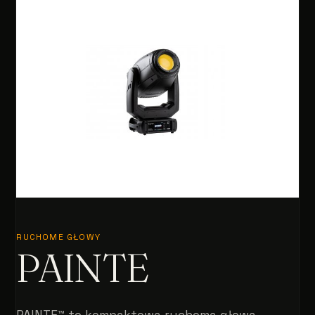
RUCHOME GŁOWY
PAINTE
PAINTE™ to kompaktowa ruchoma głowa,