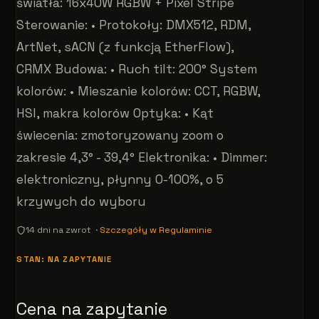
światła: 16x40W RGBW + Pixel Stripe
Sterowanie: • Protokoły: DMX512, RDM,
ArtNet, sACN (z funkcją EtherFlow),
CRMX Budowa: • Ruch tilt: 200° System
kolorów: • Mieszanie kolorów: CCT, RGBW,
HSI, makra kolorów Optyka: • Kąt
świecenia: zmotoryzowany zoom o
zakresie 4,3° - 39,4° Elektronika: • Dimmer:
elektroniczny, płynny 0-100%, o 5
krzywych do wyboru
14 dni na zwrot ·
Szczegóły w Regulaminie
STAN: NA ZAPYTANIE
Cena na zapytanie