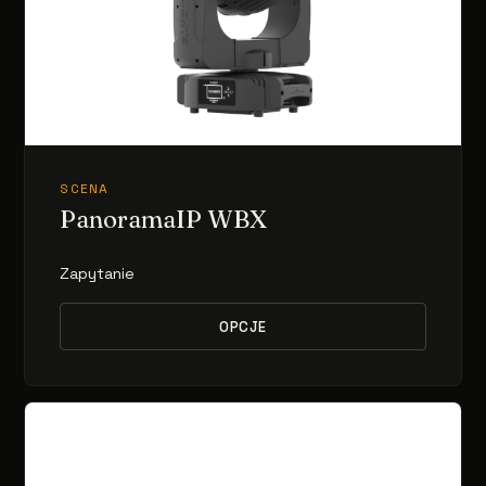
SCENA
PanoramaIP WBX
Zapytanie
OPCJE