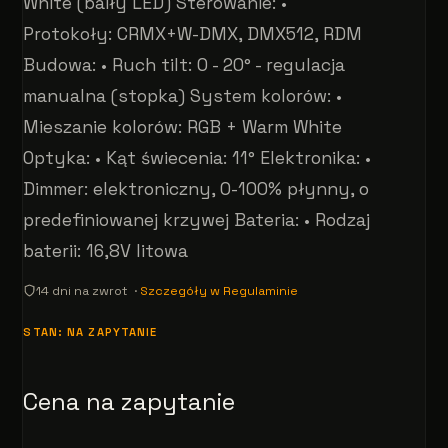
White (baiły LED) Sterowanie: •
Protokoły: CRMX+W-DMX, DMX512, RDM
Budowa: • Ruch tilt: 0 - 20° - regulacja
manualna (stopka) System kolorów: •
Mieszanie kolorów: RGB + Warm White
Optyka: • Kąt świecenia: 11° Elektronika: •
Dimmer: elektroniczny, 0-100% płynny, o
predefiniowanej krzywej Bateria: • Rodzaj
baterii: 16,8V litowa
14 dni na zwrot ·
Szczegóły w Regulaminie
STAN: NA ZAPYTANIE
Cena na zapytanie