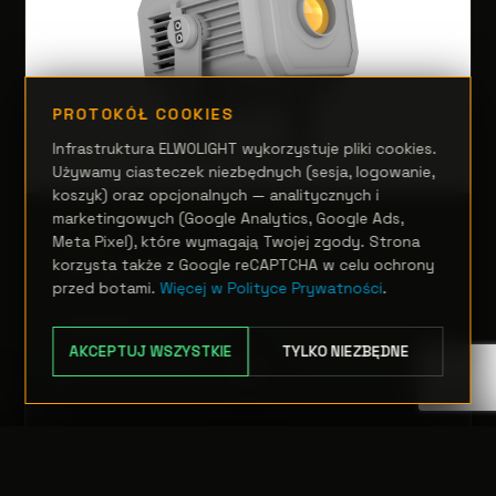
PROTOKÓŁ COOKIES
Infrastruktura ELWOLIGHT wykorzystuje pliki cookies.
Używamy ciasteczek niezbędnych (sesja, logowanie,
koszyk) oraz opcjonalnych — analitycznych i
marketingowych (Google Analytics, Google Ads,
SCENA
Meta Pixel), które wymagają Twojej zgody. Strona
Mosaico Jr
korzysta także z Google reCAPTCHA w celu ochrony
przed botami.
Więcej w Polityce Prywatności
.
Zapytanie
AKCEPTUJ WSZYSTKIE
TYLKO NIEZBĘDNE
OPCJE
TRANSFER:
0 szt.
WARTOŚĆ:
PODGLĄD
0,00 PLN