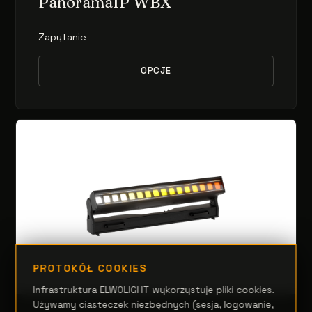
PanoramaIP WBX
Zapytanie
OPCJE
PROTOKÓŁ COOKIES
Infrastruktura ELWOLIGHT wykorzystuje pliki cookies.
Używamy ciasteczek niezbędnych (sesja, logowanie,