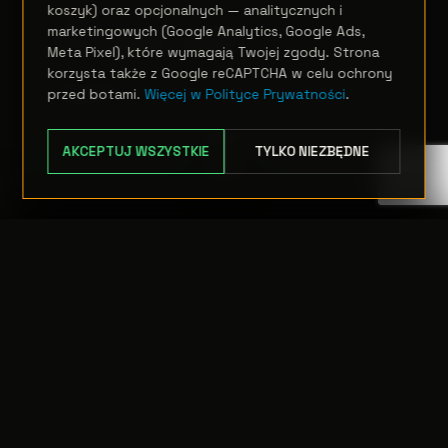
koszyk) oraz opcjonalnych — analitycznych i
SCENA
marketingowych (Google Analytics, Google Ads,
Astra Blade 100IP
Meta Pixel), które wymagają Twojej zgody. Strona
korzysta także z Google reCAPTCHA w celu ochrony
Zapytanie
przed botami.
Więcej w Polityce Prywatności
.
OPCJE
AKCEPTUJ WSZYSTKIE
TYLKO NIEZBĘDNE
TRANSFER:
0 szt.
WARTOŚĆ:
PODGLĄD
0,00 PLN
ODRZUĆ
PRZEJDŹ DO KASY