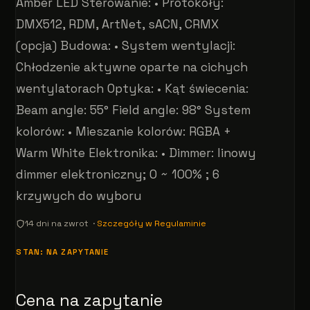
Amber LED Sterowanie: • Protokoły:
DMX512, RDM, ArtNet, sACN, CRMX
(opcja) Budowa: • System wentylacji:
Chłodzenie aktywne oparte na cichych
wentylatorach Optyka: • Kąt świecenia:
Beam angle: 55° Field angle: 98° System
kolorów: • Mieszanie kolorów: RGBA +
Warm White Elektronika: • Dimmer: linowy
dimmer elektroniczny; 0 ~ 100% ; 6
krzywych do wyboru
14 dni na zwrot ·
Szczegóły w Regulaminie
STAN: NA ZAPYTANIE
Cena na zapytanie