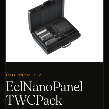
TEATR, STUDIO I FILM
EclNanoPanel
TWCPack