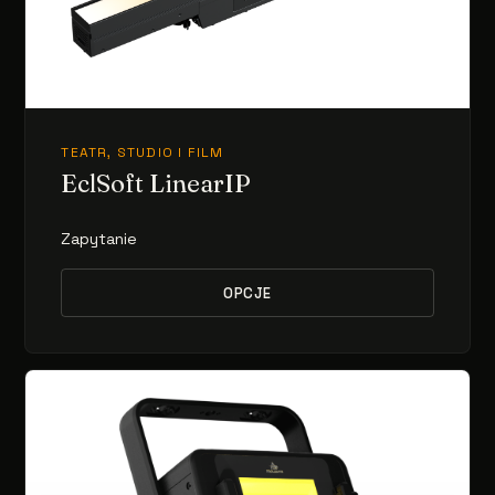
TEATR, STUDIO I FILM
EclSoft LinearIP
Zapytanie
OPCJE