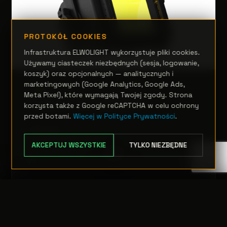
PROTOKÓŁ COOKIES
Infrastruktura ELWOLIGHT wykorzystuje pliki cookies.
Używamy ciasteczek niezbędnych (sesja, logowanie,
koszyk) oraz opcjonalnych — analitycznych i
marketingowych (Google Analytics, Google Ads,
TEATR, STUDIO I FILM
Meta Pixel), które wymagają Twojej zgody. Strona
EclExpo Flood150IPFC
korzysta także z Google reCAPTCHA w celu ochrony
przed botami.
Więcej w Polityce Prywatności
.
Zapytanie
AKCEPTUJ WSZYSTKIE
TYLKO NIEZBĘDNE
OPCJE
TRANSFER:
0 szt.
WARTOŚĆ:
PODGLĄD
0,00 PLN