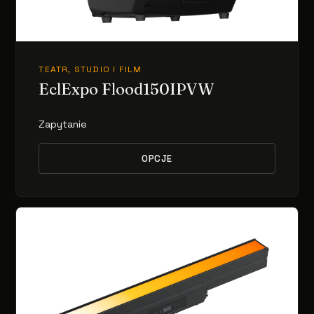
TEATR, STUDIO I FILM
EclExpo Flood150IPVW
Zapytanie
OPCJE