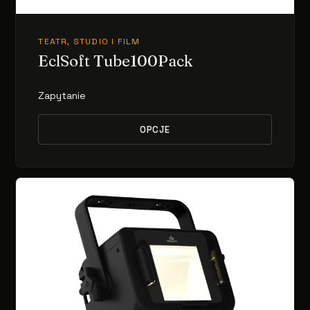
TEATR, STUDIO I FILM
EclSoft Tube100Pack
Zapytanie
OPCJE