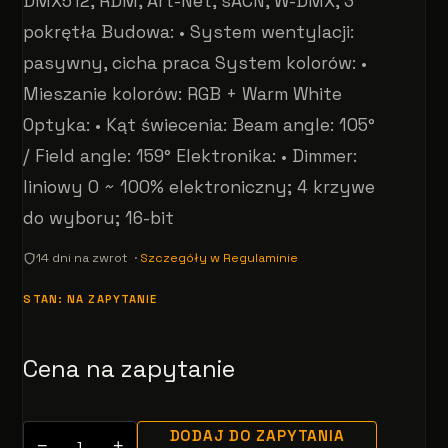
DMX512, RDM, Art-Net, sACN, W-DMX, 3
pokrętła Budowa: • System wentylacji:
pasywny, cicha praca System kolorów: •
Mieszanie kolorów: RGB + Warm White
Optyka: • Kąt świecenia: Beam angle: 105°
/ Field angle: 159° Elektronika: • Dimmer:
liniowy 0 ~ 100% elektroniczny; 4 krzywe
do wyboru; 16-bit
14 dni na zwrot ·
Szczegóły w Regulaminie
STAN: NA ZAPYTANIE
Cena na zapytanie
DODAJ DO ZAPYTANIA
−
+