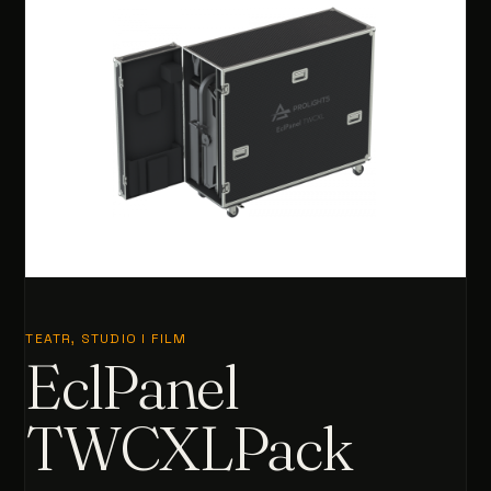
TEATR, STUDIO I FILM
EclPanel
TWCXLPack