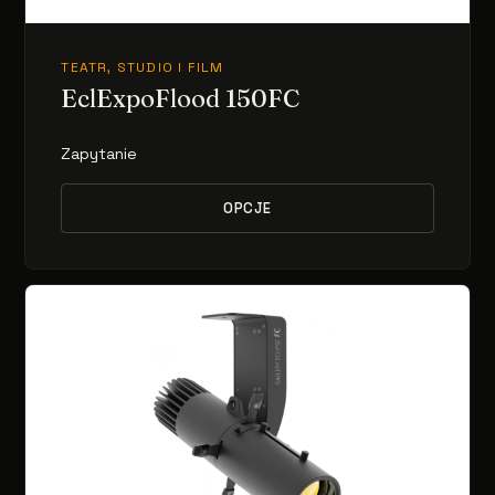
TEATR, STUDIO I FILM
EclExpoFlood 150FC
Zapytanie
OPCJE