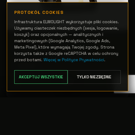
PROTOKÓŁ COOKIES
Infrastruktura ELWOLIGHT wykorzystuje pliki cookies.
Używamy ciasteczek niezbędnych (sesja, logowanie,
koszyk) oraz opcjonalnych — analitycznych i
marketingowych (Google Analytics, Google Ads,
TEATR, STUDIO I FILM
Meta Pixel), które wymagają Twojej zgody. Strona
EclExpoFlood 300VW
korzysta także z Google reCAPTCHA w celu ochrony
przed botami.
Więcej w Polityce Prywatności
.
Zapytanie
AKCEPTUJ WSZYSTKIE
TYLKO NIEZBĘDNE
OPCJE
TRANSFER:
0 szt.
WARTOŚĆ:
PODGLĄD
0,00 PLN
ODRZUĆ
PRZEJDŹ DO KASY