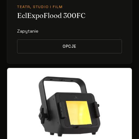
TEATR, STUDIO I FILM
EclExpoFlood 300FC
Zapytanie
OPCJE