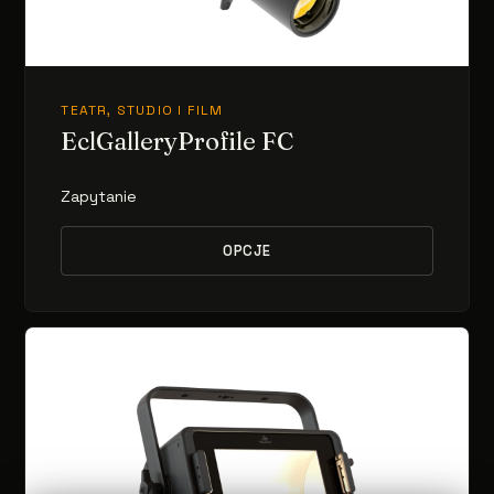
TEATR, STUDIO I FILM
EclGalleryProfile FC
Zapytanie
OPCJE