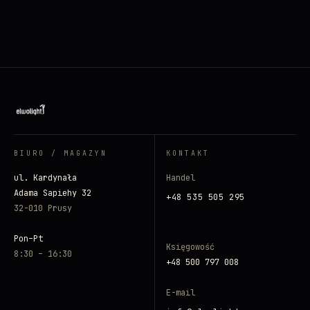
BIURO / MAGAZYN
KONTAKT
ul. Kardynała
Handel
Adama Sapiehy 32
+48 535 505 295
32-010 Prusy
Pon–Pt
Księgowość
8:30 – 16:30
+48 500 797 008
E-mail