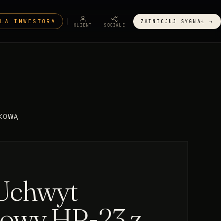
DLA INWESTORA
ZAINICJUJ SYGNAŁ →
KLIENT
SOCIALE
LKOWĄ
chwyt
iowy HR-23 z