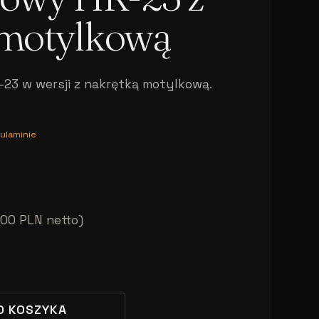
 motylkową
23 w wersji z nakrętką motylkową.
ulaminie
,00 PLN netto)
O KOSZYKA