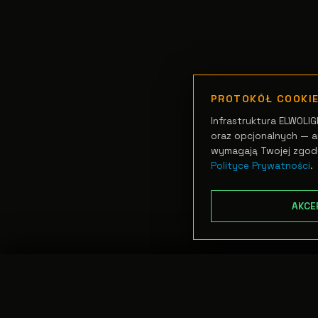
PROTOKÓŁ COOKI
Infrastruktura ELWOLIG
oraz opcjonalnych — an
wymagają Twojej zgod
Polityce Prywatności
.
AKCE
TRANSFER:
0 szt.
//
WARTOŚĆ:
0,00 PLN
PODGLĄD