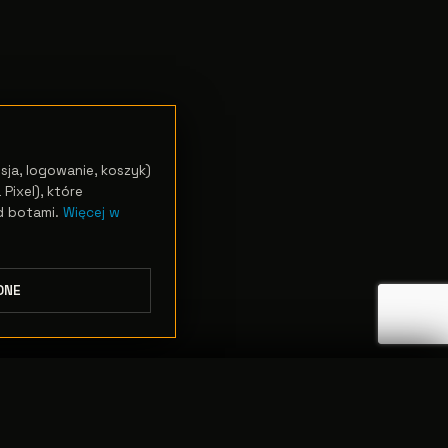
sja, logowanie, koszyk)
Pixel), które
d botami.
Więcej w
DNE
ODRZUĆ
PRZEJDŹ DO KASY