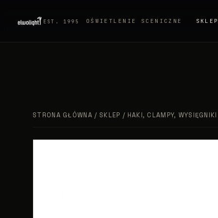
OŚWIETLENIE SCENICZNE
SKLE
EST. 1995
STRONA GŁÓWNA
/
SKLEP
/
HAKI, CLAMPY, WYSIĘGNIKI