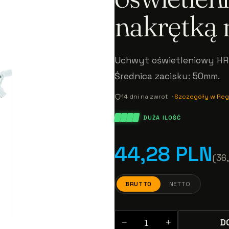
nakrętką
Uchwyt oświetleniowy HR-
Średnica zacisku: 50mm.
14 dni na zwrot ·
Szczegóły w Reg
DUŻA ILOŚĆ
44,28 PLN
(36
BRUTTO
NETTO
D
−
+