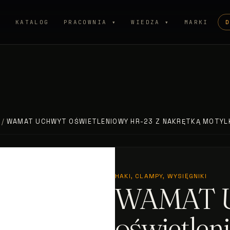
P
KATALOG
PRACOWNIA ▾
WIEDZA ▾
MARKI
/
WAMAT UCHWYT OŚWIETLENIOWY HR-23 Z NAKRĘTKĄ MOTY
HAKI, CLAMPY, WYSIĘGNIKI
WAMAT U
oświetlen