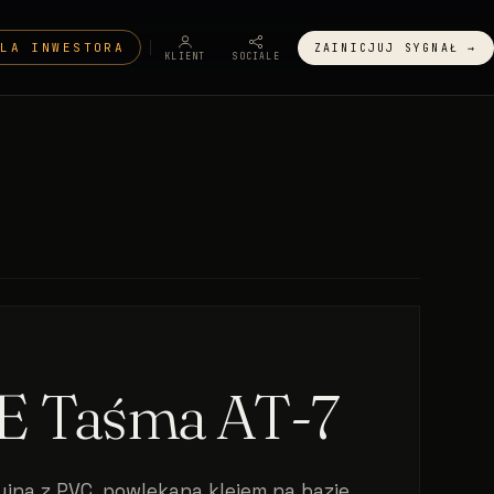
DLA INWESTORA
ZAINICJUJ SYGNAŁ →
KLIENT
SOCIALE
 Taśma AT-7
jna z PVC, powlekana klejem na bazie