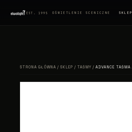
OŚWIETLENIE SCENICZNE
SKLE
EST. 1995
STRONA GŁÓWNA
/
SKLEP
/
TAŚMY
/
ADVANCE TAŚMA 