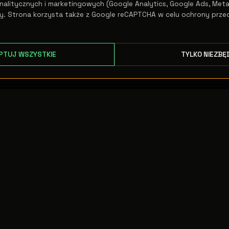
alitycznych i marketingowych (Google Analytics, Google Ads, Meta 
y. Strona korzysta także z Google reCAPTCHA w celu ochrony prze
PTUJ WSZYSTKIE
TYLKO NIEZBĘ
BIURO / MAGAZYN
KONTAKT
ul. Kardynała
Handel
Adama Sapiehy 32
+48 535 505 295
32-010 Prusy
Pon–Pt
Księgowość
8:30 – 16:30
+48 500 797 008