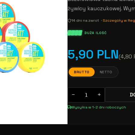
żywicy kauczukowej. Wym
14 dni na zwrot ·
Szczegóły w Reg
DUŻA ILOŚĆ
5,90 PLN
(4,80 
BRUTTO
NETTO
D
−
+
Wysyłka w 1-2 dni roboczych