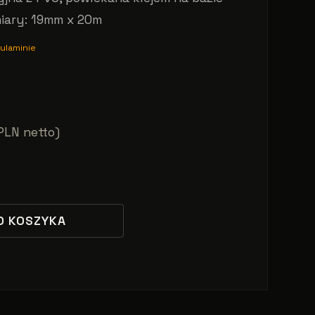
iary: 19mm x 20m
ulaminie
PLN netto)
O KOSZYKA