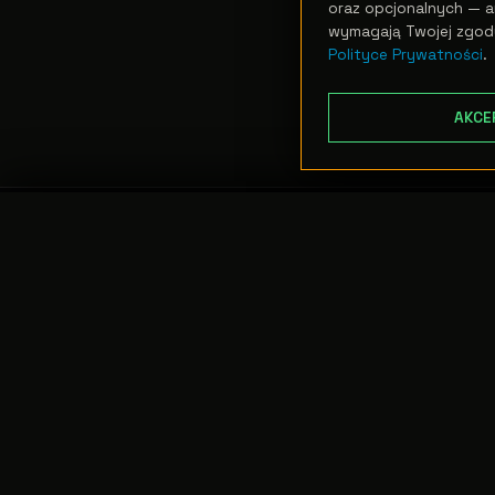
oraz opcjonalnych — an
wymagają Twojej zgod
Polityce Prywatności
.
AKCE
TRANSFER:
0 szt.
//
WARTOŚĆ:
0,00 PLN
PODGLĄD
CENTRALA
Nasza firma powstała w 1995 roku. Zrodziła
się z pasji do sztuk teatralnych i estradowych.
Prosta idea: zaopatrywać sceny w najwyższej