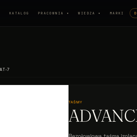
P
KATALOG
PRACOWNIA ▾
WIEDZA ▾
MARKI
AT-7
TAŚMY
ADVANCE
Bezołowiowa taśma izolacy