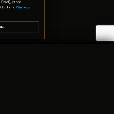
Pixel), które
d botami.
Więcej w
DNE
ODRZUĆ
PRZEJDŹ DO KASY
NAWIGACJA
Oświetlenie sceniczne
Realizacje
Artykuły
Glosariusz
Serwis (RMA)