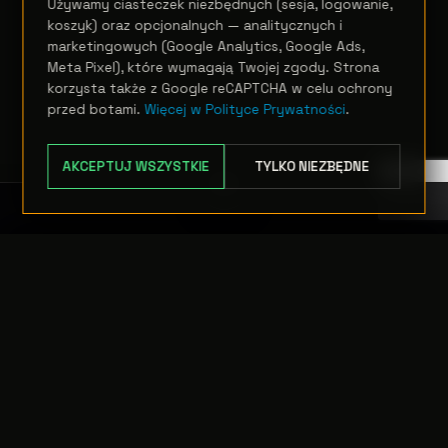
Używamy ciasteczek niezbędnych (sesja, logowanie,
koszyk) oraz opcjonalnych — analitycznych i
marketingowych (Google Analytics, Google Ads,
Meta Pixel), które wymagają Twojej zgody. Strona
korzysta także z Google reCAPTCHA w celu ochrony
przed botami.
Więcej w Polityce Prywatności
.
AKCEPTUJ WSZYSTKIE
TYLKO NIEZBĘDNE
TRANSFER:
0 szt.
WARTOŚĆ:
PODGLĄD
0,00 PLN
BIURO / MAGAZYN
KONTAKT
ul. Kardynała
Handel
ODRZUĆ
PRZEJDŹ DO KASY
Adama Sapiehy 32
+48 535 505 295
32-010 Prusy
Pon–Pt
Księgowość