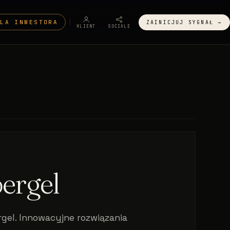
DLA INWESTORA
ZAINICJUJ SYGNAŁ →
KLIENT
SOCIALE
ergel
gel. Innowacyjne rozwiązania