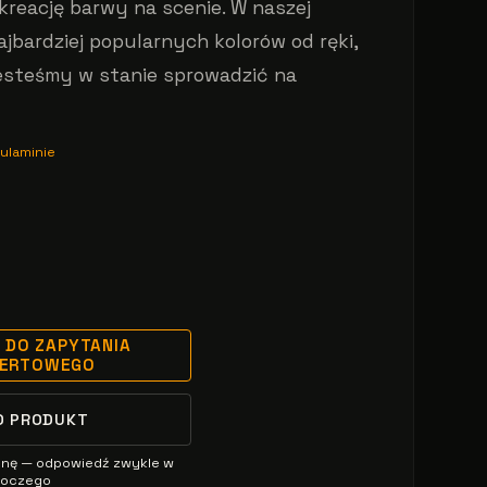
kreację barwy na scenie. W naszej
ajbardziej popularnych kolorów od ręki,
jesteśmy w stanie sprowadzić na
ulaminie
 DO ZAPYTANIA
FERTOWEGO
O PRODUKT
enę — odpowiedź zwykle w
oboczego