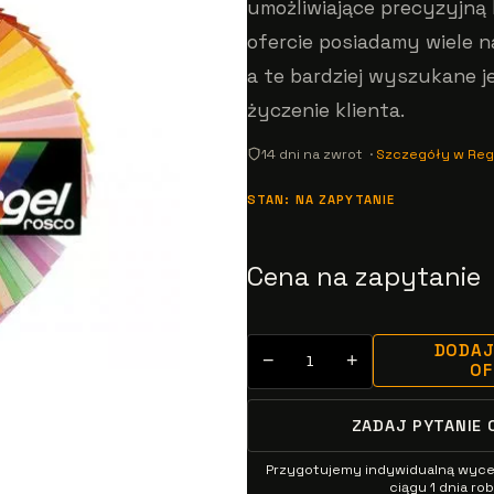
umożliwiające precyzyjną 
ofercie posiadamy wiele n
a te bardziej wyszukane 
życzenie klienta.
14 dni na zwrot ·
Szczegóły w Reg
STAN: NA ZAPYTANIE
Cena na zapytanie
DODAJ
−
+
O
ZADAJ PYTANIE 
Przygotujemy indywidualną wyc
ciągu 1 dnia r