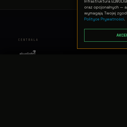
Infrastruktura ELWOLIG
oraz opcjonalnych — an
wymagają Twojej zgod
Polityce Prywatności
.
AKCE
CENTRALA
TRANSFER:
0 szt.
//
WARTOŚĆ:
0,00 PLN
PODGLĄD
Nasza firma powstała w 1995 roku. Zrodziła
się z pasji do sztuk teatralnych i estradowych.
Prosta idea: zaopatrywać sceny w najwyższej
jakości sprzęt.