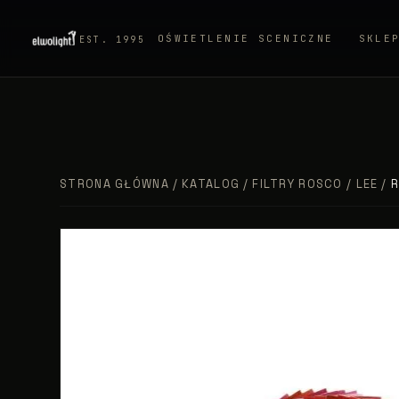
OŚWIETLENIE SCENICZNE
SKLE
EST. 1995
STRONA GŁÓWNA
/
KATALOG
/
FILTRY ROSCO / LEE
/
R