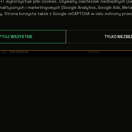
HT wykorzystuje pliki cookies. Używamy ciasteczek niezbędnych (se
alitycznych i marketingowych (Google Analytics, Google Ads, Meta 
y. Strona korzysta także z Google reCAPTCHA w celu ochrony prze
PTUJ WSZYSTKIE
TYLKO NIEZBĘ
BIURO / MAGAZYN
KONTAKT
ul. Kardynała
Handel
Adama Sapiehy 32
+48 535 505 295
32-010 Prusy
Pon–Pt
Księgowość
8:30 – 16:30
+48 500 797 008
E-mail
info@elwolight.com
ZAINICJUJ SYGNAŁ →