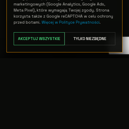
marketingowych (Google Analytics, Google Ads,
OPCJE
Meta Pixel), które wymagają Twojej zgody. Strona
korzysta także z Google reCAPTCHA w celu ochrony
przed botami.
Więcej w Polityce Prywatności
.
AKCEPTUJ WSZYSTKIE
TYLKO NIEZBĘDNE
TRANSFER:
0 szt.
WARTOŚĆ:
PODGLĄD
0,00 PLN
ODRZUĆ
PRZEJDŹ DO KASY