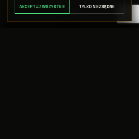
AKCEPTUJ WSZYSTKIE
TYLKO NIEZBĘDNE
TRANSFER:
0 szt.
WARTOŚĆ:
PODGLĄD
0,00 PLN
ODRZUĆ
PRZEJDŹ DO KASY