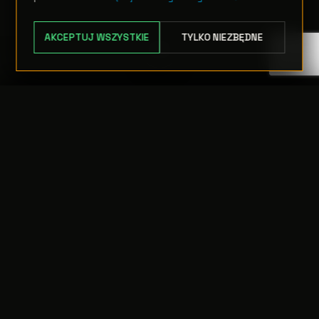
AKCEPTUJ WSZYSTKIE
TYLKO NIEZBĘDNE
TRANSFER:
0 szt.
WARTOŚĆ:
PODGLĄD
0,00 PLN
ODRZUĆ
PRZEJDŹ DO KASY