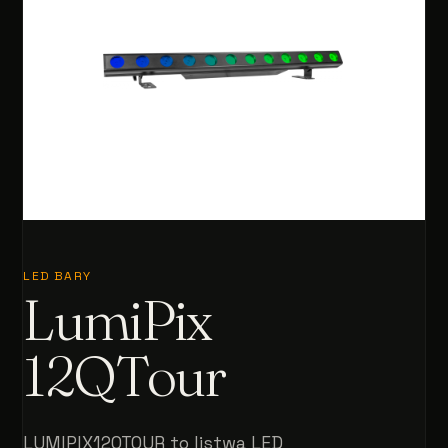
LED BARY
LumiPix
12QTour
LUMIPIX12QTOUR to listwa LED