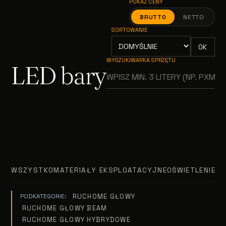
POKAŻ CENY
BRUTTO
NETTO
SORTOWANIE
OK
WYSZUKIWARKA SPRZĘTU
LED bary
WSZYSTKO
MATERIAŁY EKSPLOATACYJNE
OŚWIETLENIE T
RUCHOME GŁOWY
PODKATEGORIE:
RUCHOME GŁOWY BEAM
RUCHOME GŁOWY HYBRYDOWE