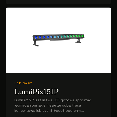
LED BARY
LumiPix15IP
LumiPix15IP jest listwą LED gotową sprostać
wymaganiom jakie niesie ze sobą trasa
koncertowa lub event &quot;pod chm...