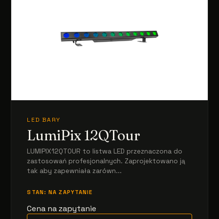
LED BARY
LumiPix 12QTour
LUMIPIX12QTOUR to listwa LED przeznaczona do
zastosowań profesjonalnych. Zaprojektowano ją
tak aby zapewniała zarówn...
STAN: NA ZAPYTANIE
Cena na zapytanie