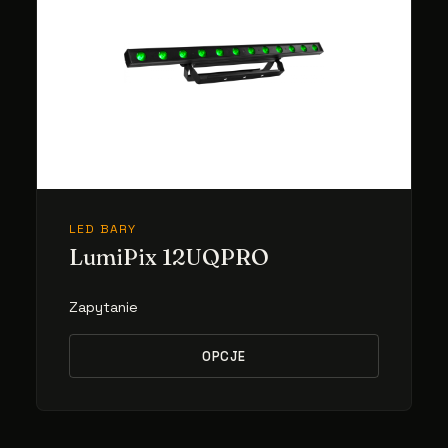
LED BARY
LumiPix 12UQPRO
Zapytanie
OPCJE