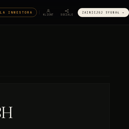
DLA INWESTORA
ZAINICJUJ SYGNAŁ →
KLIENT
SOCIALE
8H