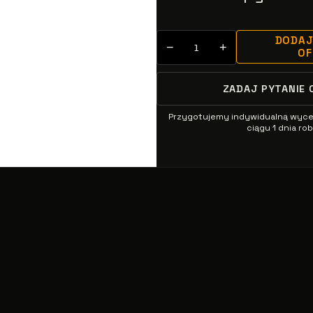
DODAJ
−
+
O
ZADAJ PYTANIE 
Przygotujemy indywidualną wyc
ciągu 1 dnia r