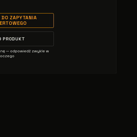
 DO ZAPYTANIA
FERTOWEGO
O PRODUKT
enę — odpowiedź zwykle w
oboczego