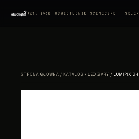
OŚWIETLENIE SCENICZNE
SKLE
EST. 1995
STRONA GŁÓWNA
/
KATALOG
/
LED BARY
/
LUMIPIX 8H