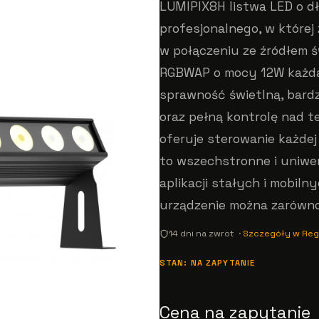
LUMIPIX8H listwa LED o d
profesjonalnego, w któr
w połączeniu ze źródłem ś
RGBWAP o mocy 12W każd
sprawność świetlną, bard
oraz pełną kontrolę nad 
oferuje sterowanie każdej
to wszechstronne i uniwer
aplikacji stałych i mobil
urządzenie można zarówno 
14 dni na zwrot ·
Szczegóły w Reg
STAN: NA ZAPYTANIE
Cena na zapytanie