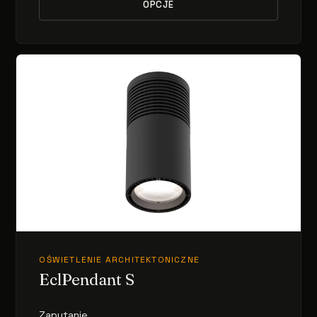
OPCJE
OŚWIETLENIE ARCHITEKTONICZNE
EclPendant S
Zapytanie