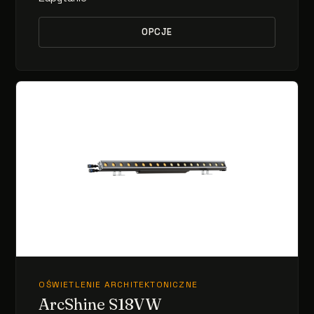
OPCJE
OŚWIETLENIE ARCHITEKTONICZNE
ArcShine S18VW