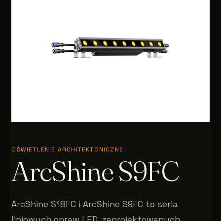
OŚWIETLENIE ARCHITEKTONICZNE
ArcShine S9FC
ArcShine S18FC i ArcShine S9FC to seria
liniowych opraw LED, zaprojektowanych