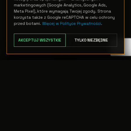
marketingowych (Google Analytics, Google Ads,
ArcShine M18FC
Meta Pixel), które wymagają Twojej zgody. Strona
korzysta także z Google reCAPTCHA w celu ochrony
Zapytanie
przed botami.
Więcej w Polityce Prywatności
.
OPCJE
AKCEPTUJ WSZYSTKIE
TYLKO NIEZBĘDNE
TRANSFER:
0 szt.
WARTOŚĆ:
PODGLĄD
0,00 PLN
ODRZUĆ
PRZEJDŹ DO KASY