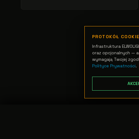
PROTOKÓŁ COOKI
Infrastruktura ELWOLIG
oraz opcjonalnych — an
wymagają Twojej zgod
Polityce Prywatności
.
AKCE
TRANSFER:
0 szt.
//
WARTOŚĆ:
0,00 PLN
PODGLĄD