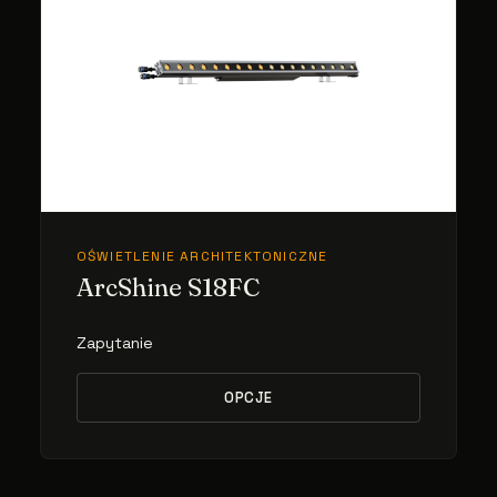
OŚWIETLENIE ARCHITEKTONICZNE
ArcShine S18FC
Zapytanie
OPCJE