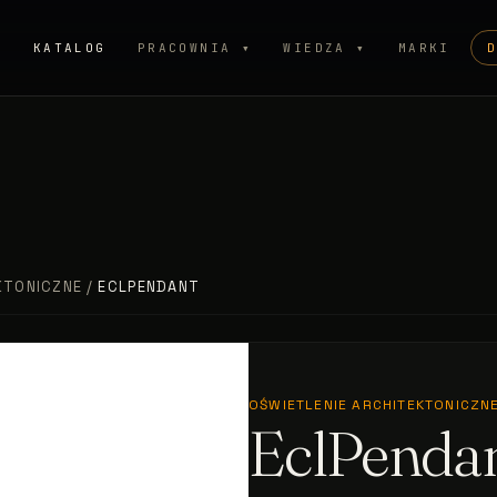
P
KATALOG
PRACOWNIA ▾
WIEDZA ▾
MARKI
KTONICZNE
/
ECLPENDANT
OŚWIETLENIE ARCHITEKTONICZN
EclPenda