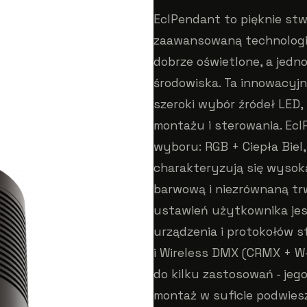
EclPendant to pięknie st
zaawansowaną technologią,
dobrze oświetlone, a jedn
środowiska. Ta innowacyjn
szeroki wybór źródeł LED, 
montażu i sterowania. Ec
wyboru: RGB + Ciepła Biel
charakteryzują się wysoką
barwową i niezrównaną tr
ustawień użytkownika je
urządzenia i protokołów s
i Wireless DMX (CRMX + W
do kilku zastosowań - jeg
montaż w suficie podwies