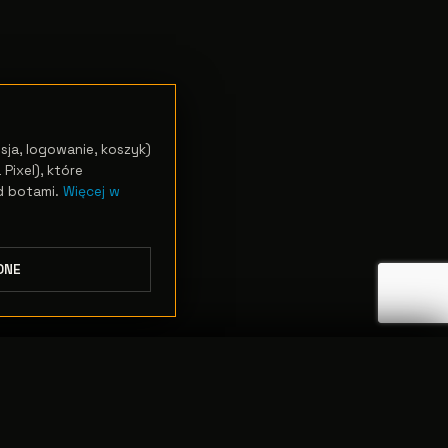
sja, logowanie, koszyk)
Pixel), które
d botami.
Więcej w
DNE
ODRZUĆ
PRZEJDŹ DO KASY