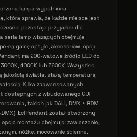
worzona lampa wypełniona
 która sprawia, że każde miejsce jest
ocześnie pozostaje przyjazne dla
a seria lamp wiszących obejmuje
pełną gamę optyki, akcesoriów, opcji
lPendant ma 200-watowe źródło LED do
, 3000K, 4000K lub 5600K. Wszystkie
 jakością światła, stałą temperaturą
wałością. Kilka zaawansowanych
st dostępnych z wbudowanego GUI
terowania, takich jak DALI, DMX + RDM
-DMX). EclPendant został stworzony
o opcje montażu obejmują: zawieszenie,
zanym, nóżkę, mocowanie ścienne,