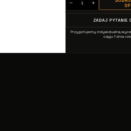
DODAJ
−
+
O
ZADAJ PYTANIE 
Przygotujemy indywidualną wyc
ciągu 1 dnia r