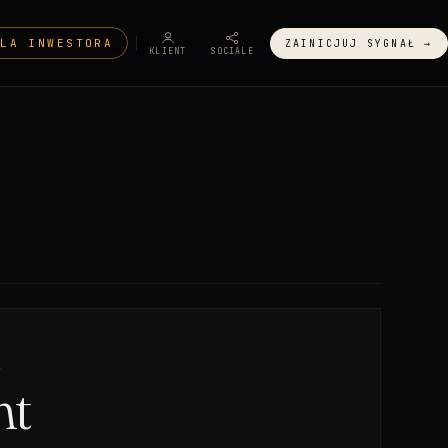
DLA INWESTORA
ZAINICJUJ SYGNAŁ →
KLIENT
SOCIALE
E
nt