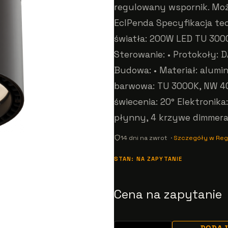
regulowany wspornik. Możl
EclPenda Specyfikacja tech
światła: 200W LED TU 300
Sterowanie: • Protokoły:
Budowa: • Materiał: alumi
barwowa: TU 3000K, NW 40
świecenia: 20° Elektronika
płynny, 4 krzywe dimmer
14 dni na zwrot ·
Szczegóły w Reg
STAN: NA ZAPYTANIE
Cena na zapytanie