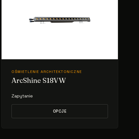
OŚWIETLENIE ARCHITEKTONICZNE
ArcShine S18VW
Zapytanie
OPCJE