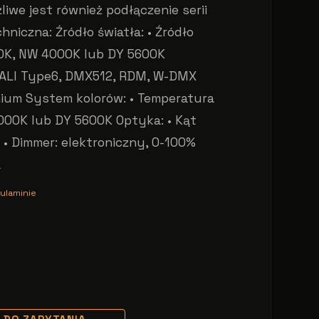
iwe jest również podłączenie serii
niczna: Źródło światła: • Źródło
0K, NW 4000K lub DY 5600K
 DALI Type6, DMX512, RDM, W-DMX
nium System kolorów: • Temperatura
00K lub DY 5600K Optyka: • Kąt
: • Dimmer: elektroniczny, 0-100%
a
ulaminie