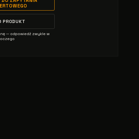
 DO ZAPYTANIA
FERTOWEGO
O PRODUKT
enę — odpowiedź zwykle w
oboczego