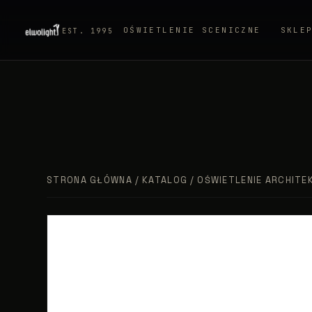
OŚWIETLENIE SCENICZNE
SKLE
EST. 1995
STRONA GŁÓWNA
/
KATALOG
/
OŚWIETLENIE ARCHITE