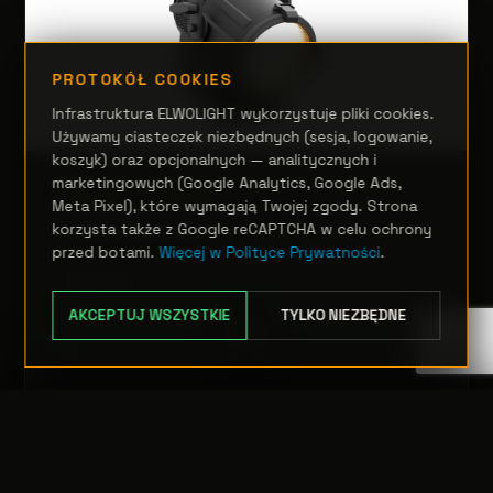
PROTOKÓŁ COOKIES
Infrastruktura ELWOLIGHT wykorzystuje pliki cookies.
Używamy ciasteczek niezbędnych (sesja, logowanie,
koszyk) oraz opcjonalnych — analitycznych i
marketingowych (Google Analytics, Google Ads,
REFLEKTORY FRESNEL
Meta Pixel), które wymagają Twojej zgody. Strona
EclFresnel Jr
korzysta także z Google reCAPTCHA w celu ochrony
przed botami.
Więcej w Polityce Prywatności
.
Zapytanie
AKCEPTUJ WSZYSTKIE
TYLKO NIEZBĘDNE
OPCJE
TRANSFER:
0 szt.
WARTOŚĆ:
PODGLĄD
0,00 PLN